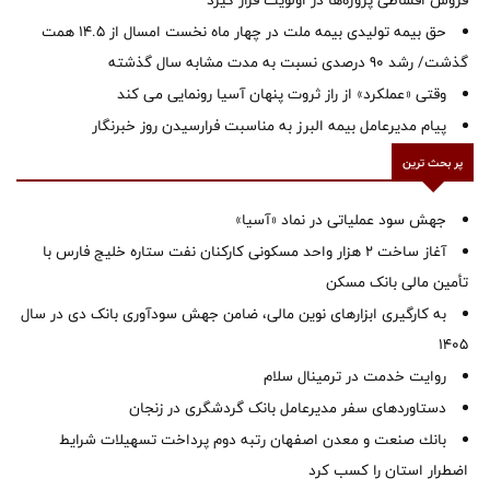
فروش اقساطی پروژه‌ها در اولویت قرار گیرد
حق بیمه تولیدی بیمه ملت در چهار ماه نخست امسال از 14.5 همت
گذشت/ رشد 90 درصدی نسبت به مدت مشابه سال گذشته
وقتی «عملکرد» از راز ثروت پنهان آسیا رونمایی می کند
پیام مدیرعامل بیمه البرز به مناسبت فرارسیدن روز خبرنگار
پر بحث ترین
جهش سود عملیاتی در نماد «آسیا»
آغاز ساخت ۲ هزار واحد مسکونی کارکنان نفت ستاره خلیج فارس با
تأمین مالی بانک مسکن
به کارگیری ابزارهای نوین مالی، ضامن جهش سودآوری بانک دی در سال
1405
روایت خدمت در ترمینال سلام
دستاوردهای سفر مدیرعامل بانک گردشگری در زنجان
بانك صنعت و معدن اصفهان رتبه دوم پرداخت تسهیلات شرایط
اضطرار استان را كسب كرد