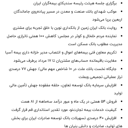
برگزاری جلسه هیئت رئیسه سندیکای بیمه‌گران ایران
موكب شهدای بانك صنعت و معدن در مسیر پیاده‌روی جاماندگان
اربعین برپا می‌شود
روایت بانک ایران زمین از بانکداری نوین با خلق تجربه برای مشتری
نماینده مردم خلخال و کوثر در مجلس: کاهش ۱۰۰ همتی ناترازی حاصل
مدیریت مطلوب بانک مسکن است
تکریم معاون فنی بیمه‌های اموال و انتصاب مدیر خزانه داری بیمه آسیا
مغایرت‌ باقیمانده حساب‌های مشتریان تا ۱۷ مرداد برطرف می‌شود
جایگاه نخست بانك ملت در 10 شاخص مهم مالی/ جهش 77 درصدی
تراز عملیاتی تجمیعی وبملت
افزایش سرمایه بانک توسعه تعاون، حلقه مفقوده جهش تأمین مالی
تولید
فروش 54 همتی در یک ماه و عبور درآمد سه‌ماهه از 81 همت
کیفیت خدمات بیمه تجارت‌نو، مورد تقدیر استانداری قم قرار گرفت
افزایش 40 درصدی تسهیلات بانک توسعه صادرات ایران برای بخش
های تولید، صادرات و دانش بنیان ها