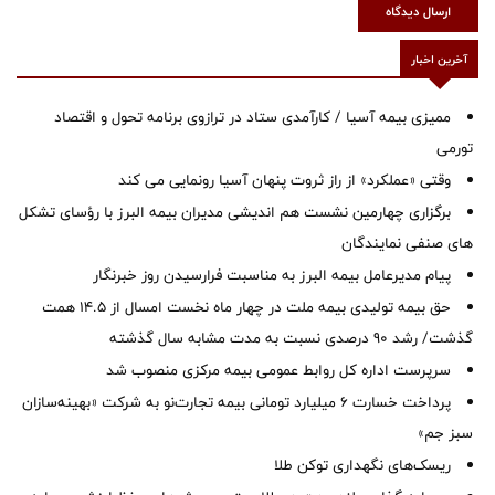
ارسال دیدگاه
آخرین اخبار
ممیزی بیمه آسیا / کارآمدی ستاد در ترازوی برنامه تحول و اقتصاد
تورمی
وقتی «عملکرد» از راز ثروت پنهان آسیا رونمایی می کند
برگزاری چهارمین نشست هم اندیشی مدیران بیمه البرز با رؤسای تشکل
های صنفی نمایندگان
پیام مدیرعامل بیمه البرز به مناسبت فرارسیدن روز خبرنگار
حق بیمه تولیدی بیمه ملت در چهار ماه نخست امسال از 14.5 همت
گذشت/ رشد 90 درصدی نسبت به مدت مشابه سال گذشته
سرپرست اداره كل روابط عمومی بیمه مركزی منصوب شد
پرداخت خسارت ۶ میلیارد تومانی بیمه تجارت‌نو به شرکت «بهینه‌سازان
سبز جم»
ریسک‌های نگهداری توکن طلا