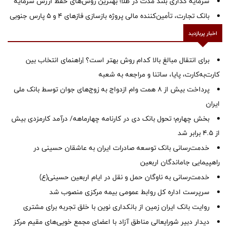
سرمایه گذاری بلند مدت در طلا؛ بهترین روش‌های حفظ ارزش سرمایه
بانک تجارت، تأمین‌کننده مالی پروژه بازسازی فازهای ۴ و ۵ پارس جنوبی
اخبار پربازدید
برای انتقال مبالغ بالا کدام روش بهتر است؟ |راهنمای انتخاب بین
کارت‌به‌کارت، پایا، ساتنا و مراجعه به شعبه
پرداخت بیش از ۸ همت وام ازدواج به زوج‌های جوان توسط بانک ملی
ایران
بخش چهارم؛ تحول بانک دی در کارنامه چهارماهه/ درآمد کارمزدی بیش
از ۴.۵ برابر شد
خدمت‌رسانی بانک توسعه صادرات ایران به عاشقان حسینی در
راهپیمایی جاماندگان اربعین
خدمت‌رسانی به ناوگان حمل و نقل در ایام اربعین حسینی(ع)
سرپرست اداره کل روابط عمومی بیمه مرکزی منصوب شد
روایت بانک ایران زمین از بانکداری نوین با خلق تجربه برای مشتری
دیدار دبیر شورایعالی مناطق آزاد با اعضای مجمع خویی‌های مقیم مرکز