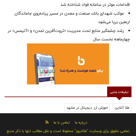
اقدامات موثر در سامانه فواد شناخته شد
موكب شهدای بانك صنعت و معدن در مسیر پیاده‌روی جاماندگان
اربعین برپا می‌شود
رشد چشمگیر منابع تحت مدیریت «ثروت‌آفرین تمدن» و «آتیمس» در
چهارماهه نخست سال
تبلیغات متنی
طلا آنلاین
اموزش ارز دیجیتال در مشهد
درباره ما
تماس با ما
تمامی حقوق برای وبسایت "طلانیوز" محفوظ است و نقل مطالب تنها با ذکر منبع