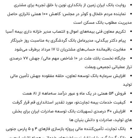
روایت بانک ایران زمین از بانکداری نوین با خلق تجربه برای مشتری
نماینده مردم خلخال و کوثر در مجلس: کاهش ۱۰۰ همتی ناترازی حاصل
مدیریت مطلوب بانک مسکن است
تکریم معاون فنی بیمه‌های اموال و انتصاب مدیر خزانه داری بیمه آسیا
پیام دکتر بیگدلی، مدیرعامل بانک گردشگری به مناسبت روز خبرنگار
مغایرت‌ باقیمانده حساب‌های مشتریان تا ۱۷ مرداد برطرف می‌شود
جایگاه نخست بانك ملت در 10 شاخص مهم مالی/ جهش 77 درصدی
تراز عملیاتی تجمیعی وبملت
افزایش سرمایه بانک توسعه تعاون، حلقه مفقوده جهش تأمین مالی
تولید
فروش 54 همتی در یک ماه و عبور درآمد سه‌ماهه از 81 همت
کیفیت خدمات بیمه تجارت‌نو، مورد تقدیر استانداری قم قرار گرفت
افزایش 40 درصدی تسهیلات بانک توسعه صادرات ایران برای بخش
های تولید، صادرات و دانش بنیان ها
بانک تجارت، تأمین‌کننده مالی پروژه بازسازی فازهای ۴ و ۵ پارس جنوبی
بانک گردشگری با استقرار زیرساخت‌های خدماتی، همراه زائران اربعین