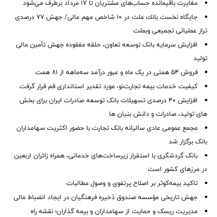
مغایرت‌ باقیمانده حساب‌های مشتریان تا ۱۷ مرداد برطرف می‌شود
جایگاه نخست بانك ملت در 10 شاخص مهم مالی/ جهش 77 درصدی
تراز عملیاتی تجمیعی وبملت
افزایش سرمایه بانک توسعه تعاون، حلقه مفقوده جهش تأمین مالی
تولید
فروش 54 همتی در یک ماه و عبور درآمد سه‌ماهه از 81 همت
کیفیت خدمات بیمه تجارت‌نو، مورد تقدیر استانداری قم قرار گرفت
افزایش 40 درصدی تسهیلات بانک توسعه صادرات ایران برای بخش
های تولید، صادرات و دانش بنیان ها
مجمع عمومی عادی سالیانه بانک تجارت با حضور اکثریت سهامداران
بانک برگزار شد
بانک گردشگری با استقرار زیرساخت‌های خدماتی، همراه زائران اربعین
در مرزهای کشور است
تاکید بیمه‌کوثر بر اصلاح پرتفوی و وصول مطالبات ‌
جهش تاریخی مؤسسه صندوق ذخیره فرهنگیان در ایجاد انضباط مالی
مدیریت ریسک و حمایت از سهامداران و بیمه گذاران؛ نقشه راه