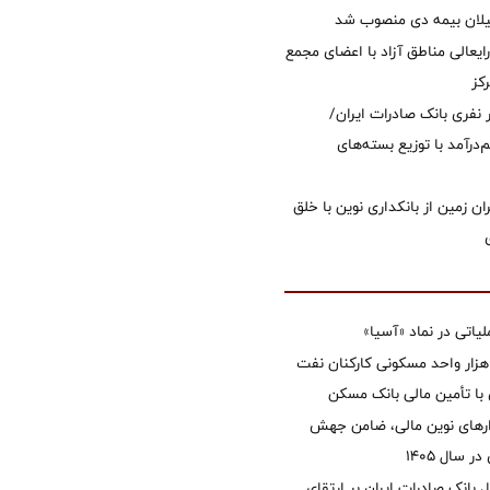
یلان بیمه دی منصوب شد
ایعالی مناطق آزاد با اعضای مجمع
کز
 ۱۲ هزار نفری بانک صادرات ایران/
‌درآمد با توزیع بسته‌های
ان زمین از بانکداری نوین با خلق
تی در نماد «آسیا»
غاز ساخت ۲ هزار واحد مسکونی کارکنان نفت
با تأمین مالی بانک مسکن
زارهای نوین مالی، ضامن جهش
 سال 1405
 بانک صادرات ایران بر ارتقای