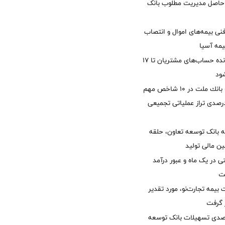
زی حاصل مدیریت مطلوب بانک
نی بیمه‌های اموال و انتصاب
یمه آسیا
مغایرت‌ باقیمانده حساب‌های مشتریان تا ۱۷
ود
جایگاه نخست بانك ملت در 10 شاخص مهم
لی/ جهش 77 درصدی تراز عملیاتی تجمیعی
 بانک توسعه تعاون، حلقه
ن مالی تولید
54 همتی در یک ماه و عبور درآمد
یمه تجارت‌نو، مورد تقدیر
ر گرفت
یش 40 درصدی تسهیلات بانک توسعه