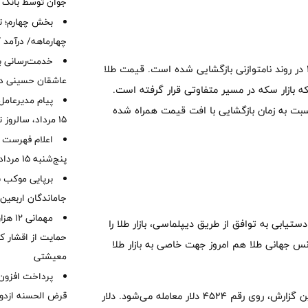
جوان توسط بانک م
بخش چهارم؛ تح
چهارماهه/ درآمد کارمزدی
خدمت‌رسانی با
به گزارش طلانیوز ، قیمت طلا و سکه امروز سه شنبه ۵ خرداد ۱۴۰۵ در روند نامتوازنی بازگشایی شده است. قیمت طلا
عاشقان حسینی در 
یلیون و ۲۰۰ هزار تومانی رسیده که بازار سکه در مسیر متفاوتی قرار گرفته است.
پیام مدیرعامل
بت به زمان بازگشایی با افت قیمت همراه شده
15 مرداد، سالروز تأسیس بانک
اعلام فهرست ش
پنج‌شنبه 15 مرداد ماه 1405
برپایی موکب ب
جاماندگان اربعین
مهمانی
یابی به توافق از طریق دیپلماسی، بازار طلا را
حمایت از اقشار کم
س جهانی طلا هم امروز جهت خاصی به بازار طلا
معیشتی
گفتنی‌ست، اونس جهانی طلا امروز نزولی شده و در لحظه تنظیم این گزارش، روی رقم ۴۵۲۴ دلار معامله می‌شود. دلار
قرض الحسنه ازدوا