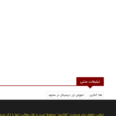
تبلیغات متنی
طلا آنلاین
اموزش ارز دیجیتال در مشهد
تمامی حقوق برای وبسایت "طلانیوز" محفوظ است و نقل مطالب تنها با ذکر منب