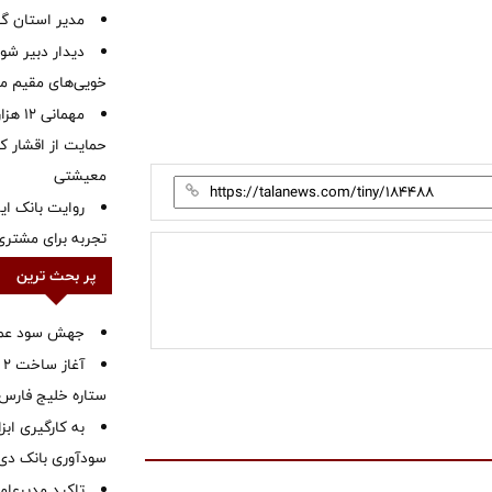
‌مدیر استان گ
دیدار دبیر شور
خویی‌های مقیم مر
مهمانی
حمایت از اقشار کم
معیشتی
روایت بانک ایر
تجربه برای مشتری
پر بحث ترین
جهش سود عملیا
آ
ستاره خلیج فارس 
به کارگیری اب
سودآوری بانک دی در
تاکید مدیرعامل