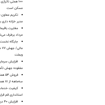
۱۰۰ همتی ناترا
مسکن است
تکریم معاون ف
مدیر خزانه داری ب
مرداد برطرف می‌ش
ما
وبملت
افزایش سرمایه
مفقوده جهش تأمی
فروش 
سه‌ماهه از 81 همت
کیفیت خدمات ب
استانداری قم قرا
افزا