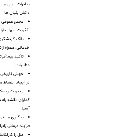
صادرات ایران برا
دانش بنیان ها
مجمع عمومی عا
اکثریت سهامداران
بانک گردشگری 
خدماتی، همراه زا
تاکید بیمه‌کوث
مطالبات ‌
جهش تاریخی 
در ایجاد انضباط م
مدیریت ریسک و
گذاران؛ نقشه راه 
آسیا
پیگیری مستمر 
فرآیند درمانی زائر
ملل را کارکنان