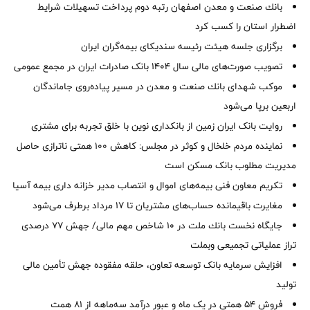
بانك صنعت و معدن اصفهان رتبه دوم پرداخت تسهیلات شرایط
اضطرار استان را كسب كرد
برگزاری جلسه هیئت رئیسه سندیکای بیمه‌گران ایران
تصویب صورت‌های مالی سال ۱۴۰۴ بانک صادرات ایران در مجمع عمومی
موكب شهدای بانك صنعت و معدن در مسیر پیاده‌روی جاماندگان
اربعین برپا می‌شود
روایت بانک ایران زمین از بانکداری نوین با خلق تجربه برای مشتری
نماینده مردم خلخال و کوثر در مجلس: کاهش ۱۰۰ همتی ناترازی حاصل
مدیریت مطلوب بانک مسکن است
تکریم معاون فنی بیمه‌های اموال و انتصاب مدیر خزانه داری بیمه آسیا
مغایرت‌ باقیمانده حساب‌های مشتریان تا ۱۷ مرداد برطرف می‌شود
جایگاه نخست بانك ملت در 10 شاخص مهم مالی/ جهش 77 درصدی
تراز عملیاتی تجمیعی وبملت
افزایش سرمایه بانک توسعه تعاون، حلقه مفقوده جهش تأمین مالی
تولید
فروش 54 همتی در یک ماه و عبور درآمد سه‌ماهه از 81 همت