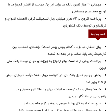
مهمانی ۱۲ هزار نفری بانک صادرات ایران/ حمایت از اقشار کم‌درآمد با
توزیع بسته‌های معیشتی
پرداخت افزون بر 32 هزار میلیارد ریال تسهیلات قرض الحسنه ازدواج و
فرزندآوری توسط بانک کشاورزی
اخبار پربازدید
برای انتقال مبالغ بالا کدام روش بهتر است؟ |راهنمای انتخاب بین
کارت‌به‌کارت، پایا، ساتنا و مراجعه به شعبه
پرداخت بیش از ۸ همت وام ازدواج به زوج‌های جوان توسط بانک ملی
ایران
بخش چهارم؛ تحول بانک دی در کارنامه چهارماهه/ درآمد کارمزدی بیش
از ۴.۵ برابر شد
خدمت‌رسانی بانک توسعه صادرات ایران به عاشقان حسینی در
راهپیمایی جاماندگان اربعین
سرپرست اداره کل روابط عمومی بیمه مرکزی منصوب شد
خدمت‌رسانی به ناوگان حمل و نقل در ایام اربعین حسینی(ع)