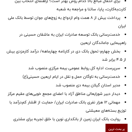
برای انتقال مبالغ بالا کدام روش بهتر است؟ |راهنمای انتخاب بین
کارت‌به‌کارت، پایا، ساتنا و مراجعه به شعبه
پرداخت بیش از ۸ همت وام ازدواج به زوج‌های جوان توسط بانک ملی
ایران
خدمت‌رسانی بانک توسعه صادرات ایران به عاشقان حسینی در
راهپیمایی جاماندگان اربعین
بخش چهارم؛ تحول بانک دی در کارنامه چهارماهه/ درآمد کارمزدی بیش
از ۴.۵ برابر شد
سرپرست اداره کل روابط عمومی بیمه مرکزی منصوب شد
خدمت‌رسانی به ناوگان حمل و نقل در ایام اربعین حسینی(ع)
‌مدیر استان گیلان بیمه دی منصوب شد
دیدار دبیر شورایعالی مناطق آزاد با اعضای مجمع خویی‌های مقیم مرکز
مهمانی ۱۲ هزار نفری بانک صادرات ایران/ حمایت از اقشار کم‌درآمد با
توزیع بسته‌های معیشتی
روایت بانک ایران زمین از بانکداری نوین با خلق تجربه برای مشتری
پر بحث ترین