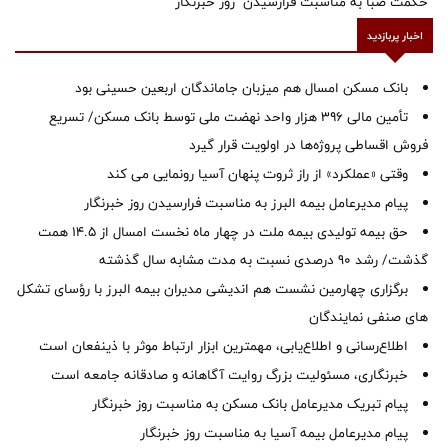
حکمت صبا به مناسبت فرارسیدن "روز خبرنگار"
اخبار پربازدید
بانک مسکن امسال هم میزبان جاماندگان اربعین حسینی بود
تأمین مالی ۳۹۶ هزار واحد نهضت ملی توسط بانک مسکن/ تسریع
فروش اقساطی پروژه‌ها در اولویت قرار گیرد
وقتی «عملکرد» از راز ثروت پنهان آسیا رونمایی می کند
پیام مدیرعامل بیمه البرز به مناسبت فرارسیدن روز خبرنگار
حق بیمه تولیدی بیمه ملت در چهار ماه نخست امسال از 14.5 همت
گذشت/ رشد 90 درصدی نسبت به مدت مشابه سال گذشته
برگزاری چهارمین نشست هم اندیشی مدیران بیمه البرز با رؤسای تشکل
های صنفی نمایندگان
اطلاع‌رسانی و اطلاع‌یابی، مهمترین ابزار ارتباط موثر با ذینفعان است
خبرنگاری، مسئولیت بزرگ روایت آگاهانه و صادقانه جامعه است
پیام تبریک مدیرعامل بانک مسکن به مناسبت روز خبرنگار
پیام مدیرعامل بیمه آسیا به مناسبت روز خبرنگار