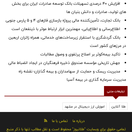
افزایش 40 درصدی تسهیلات بانک توسعه صادرات ایران برای بخش
های تولید، صادرات و دانش بنیان ها
بانک تجارت، تأمین‌کننده مالی پروژه بازسازی فازهای ۴ و ۵ پارس جنوبی
اطلاع‌رسانی و اطلاع‌یابی، مهمترین ابزار ارتباط موثر با ذینفعان است
بانک گردشگری با استقرار زیرساخت‌های خدماتی، همراه زائران اربعین
در مرزهای کشور است
تاکید بیمه‌کوثر بر اصلاح پرتفوی و وصول مطالبات ‌
جهش تاریخی مؤسسه صندوق ذخیره فرهنگیان در ایجاد انضباط مالی
مدیریت ریسک و حمایت از سهامداران و بیمه گذاران؛ نقشه راه
مدیریت سرمایه گذاری در بیمه آسیا
تبلیغات متنی
طلا آنلاین
اموزش ارز دیجیتال در مشهد
درباره ما
تماس با ما
تمامی حقوق برای وبسایت "طلانیوز" محفوظ است و نقل مطالب تنها با ذکر منبع