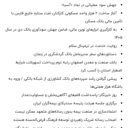
جهش سود عملیاتی در نماد «آسیا»
آغاز ساخت ۲ هزار واحد مسکونی کارکنان نفت ستاره خلیج فارس با
تأمین مالی بانک مسکن
به کارگیری ابزارهای نوین مالی، ضامن جهش سودآوری بانک دی در سال
1405
روایت خدمت در ترمینال سلام
دستاوردهای سفر مدیرعامل بانک گردشگری در زنجان
بانك صنعت و معدن اصفهان رتبه دوم پرداخت تسهیلات شرایط
اضطرار استان را كسب كرد
پیشی گرفتن رشد سپرده‌های بانک کشاورزی از شبکه بانکی / ورود به
باشگاه هزار همتی‌ها
روز خبرنگار؛ پاسداشت قلم‌های آگاهی‌بخش و مسئولیت‌مدار
برگزاری جلسه هیئت رئیسه سندیکای بیمه‌گران ایران
اعتمادسازی در صنعت بیمه بدون رسانه‌های متعهد ممکن نیست
اصحاب رسانه شریک راهبردی توسعه فرهنگ قرض‌الحسنه هستند
موكب شهدای بانك صنعت و معدن در مسیر پیاده‌روی جاماندگان