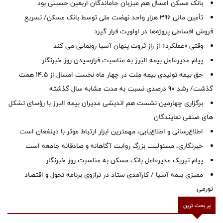
بانک مسکن امسال هم میزبان جاماندگان اربعین حسینی بود
تأمین مالی ۳۹۶ هزار واحد نهضت ملی توسط بانک مسکن/ تسریع
فروش اقساطی پروژه‌ها در اولویت قرار گیرد
وقتی «عملکرد» از راز ثروت پنهان آسیا رونمایی می کند
پیام مدیرعامل بیمه البرز به مناسبت فرارسیدن روز خبرنگار
حق بیمه تولیدی بیمه ملت در چهار ماه نخست امسال از 14.5 همت
گذشت/ رشد 90 درصدی نسبت به مدت مشابه سال گذشته
برگزاری چهارمین نشست هم اندیشی مدیران بیمه البرز با رؤسای تشکل
های صنفی نمایندگان
اطلاع‌رسانی و اطلاع‌یابی، مهمترین ابزار ارتباط موثر با ذینفعان است
خبرنگاری، مسئولیت بزرگ روایت آگاهانه و صادقانه جامعه است
پیام تبریک مدیرعامل بانک مسکن به مناسبت روز خبرنگار
ممیزی بیمه آسیا / کارآمدی ستاد در ترازوی برنامه تحول و اقتصاد
تورمی
پر بحث ترین