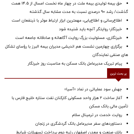
حق بیمه تولیدی بیمه ملت در چهار ماه نخست امسال از 14.5 همت
گذشت/ رشد 90 درصدی نسبت به مدت مشابه سال گذشته
اطلاع‌رسانی و اطلاع‌یابی، مهمترین ابزار ارتباط موثر با ذینفعان است
خبرنگار؛ روایتگر آنچه باید شنیده شود
خبرنگاری، مسئولیت بزرگ روایت آگاهانه و صادقانه جامعه است
برگزاری چهارمین نشست هم اندیشی مدیران بیمه البرز با رؤسای تشکل
های صنفی نمایندگان
پیام تبریک مدیرعامل بانک مسکن به مناسبت روز خبرنگار
پر بحث ترین
جهش سود عملیاتی در نماد «آسیا»
آغاز ساخت ۲ هزار واحد مسکونی کارکنان نفت ستاره خلیج فارس با
تأمین مالی بانک مسکن
روایت خدمت در ترمینال سلام
دستاوردهای سفر مدیرعامل بانک گردشگری در زنجان
بانك صنعت و معدن اصفهان رتبه دوم پرداخت تسهیلات شرایط