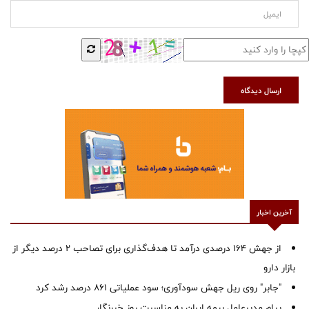
ارسال دیدگاه
آخرین اخبار
از جهش ۱۶۴ درصدی درآمد تا هدف‌گذاری برای تصاحب ۲ درصد دیگر از
بازار دارو
"جابر" روی ریل جهش سودآوری؛ سود عملیاتی ۸۶۱ درصد رشد کرد
پیام مدیرعامل بیمه ایران به مناسبت روز خبرنگار