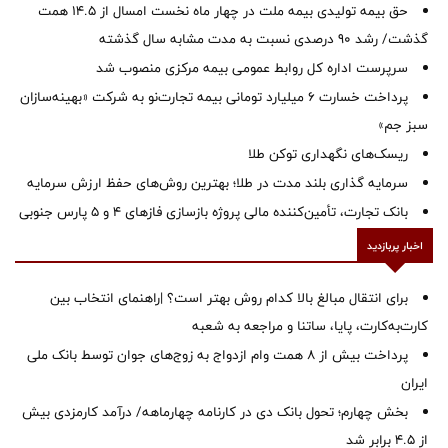
حق بیمه تولیدی بیمه ملت در چهار ماه نخست امسال از 14.5 همت
گذشت/ رشد 90 درصدی نسبت به مدت مشابه سال گذشته
سرپرست اداره كل روابط عمومی بیمه مركزی منصوب شد
پرداخت خسارت ۶ میلیارد تومانی بیمه تجارت‌نو به شرکت «بهینه‌سازان
سبز جم»
ریسک‌های نگهداری توکن طلا
سرمایه گذاری بلند مدت در طلا؛ بهترین روش‌های حفظ ارزش سرمایه
بانک تجارت، تأمین‌کننده مالی پروژه بازسازی فازهای ۴ و ۵ پارس جنوبی
اخبار پربازدید
برای انتقال مبالغ بالا کدام روش بهتر است؟ |راهنمای انتخاب بین
کارت‌به‌کارت، پایا، ساتنا و مراجعه به شعبه
پرداخت بیش از ۸ همت وام ازدواج به زوج‌های جوان توسط بانک ملی
ایران
بخش چهارم؛ تحول بانک دی در کارنامه چهارماهه/ درآمد کارمزدی بیش
از ۴.۵ برابر شد