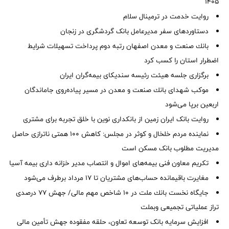
1405
روایت خدمت در ترمینال سلام
دستاوردهای سفر مدیرعامل بانک گردشگری در زنجان
بانك صنعت و معدن اصفهان رتبه دوم پرداخت تسهیلات شرایط
اضطرار استان را كسب كرد
برگزاری جلسه هیئت رئیسه سندیکای بیمه‌گران ایران
موكب شهدای بانك صنعت و معدن در مسیر پیاده‌روی جاماندگان
اربعین برپا می‌شود
روایت بانک ایران زمین از بانکداری نوین با خلق تجربه برای مشتری
نماینده مردم خلخال و کوثر در مجلس: کاهش ۱۰۰ همتی ناترازی حاصل
مدیریت مطلوب بانک مسکن است
تکریم معاون فنی بیمه‌های اموال و انتصاب مدیر خزانه داری بیمه آسیا
مغایرت‌ باقیمانده حساب‌های مشتریان تا ۱۷ مرداد برطرف می‌شود
جایگاه نخست بانك ملت در 10 شاخص مهم مالی/ جهش 77 درصدی
تراز عملیاتی تجمیعی وبملت
افزایش سرمایه بانک توسعه تعاون، حلقه مفقوده جهش تأمین مالی