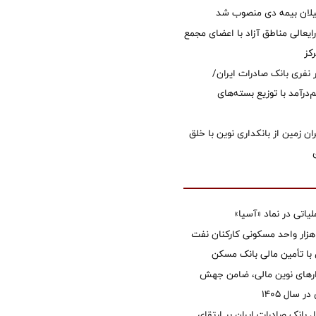
یلان بیمه دی منصوب شد
ایعالی مناطق آزاد با اعضای مجمع
کز
 ۱۲ هزار نفری بانک صادرات ایران/
‌درآمد با توزیع بسته‌های
ان زمین از بانکداری نوین با خلق
تی در نماد «آسیا»
غاز ساخت ۲ هزار واحد مسکونی کارکنان نفت
با تأمین مالی بانک مسکن
زارهای نوین مالی، ضامن جهش
 سال 1405
 بانک صادرات ایران بر ارتقای