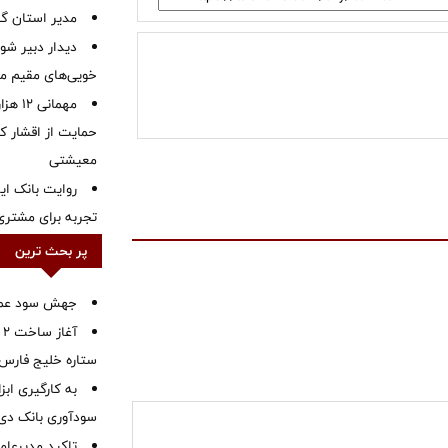
‌مدیر استان گ
دیدار دبیر شور
خویی‌های مقیم مر
مهمانی
حمایت از اقشار کم
معیشتی
روایت بانک ایر
تجربه برای مشتری
پر بحث ترین
جهش سود عملیا
آ
ستاره خلیج فارس 
به کارگیری اب
سودآوری بانک دی در
تاکید مدیرعامل