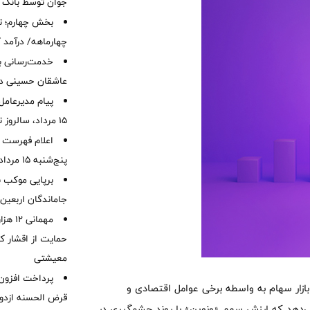
جوان توسط بانک م
بخش چهارم؛ تح
چهارماهه/ درآمد کارمزدی
خدمت‌رسانی با
عاشقان حسینی در 
پیام مدیرعامل
15 مرداد، سالروز تأسیس بانک
اعلام فهرست ش
پنج‌شنبه 15 مرداد ماه 1405
برپایی موکب ب
جاماندگان اربعین
مهمانی
حمایت از اقشار کم
معیشتی
 بازار سهام به واسطه برخی عوامل اقتصادی و
قرض الحسنه ازدوا
می‌دهد که ارزش سهم «ونوین» با روند چشمگیری در