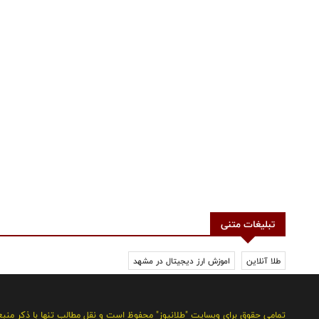
تبلیغات متنی
طلا آنلاین
اموزش ارز دیجیتال در مشهد
تمامی حقوق برای وبسایت "طلانیوز" محفوظ است و نقل مطالب تنها با ذکر منب