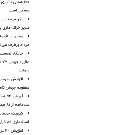
۱۰۰ همتی ناترا
مسکن است
تکریم معاون ف
مدیر خزانه داری ب
مرداد برطرف می‌ش
ما
وبملت
افزایش سرمایه
مفقوده جهش تأمی
فروش 
سه‌ماهه از 81 همت
کیفیت خدمات ب
استانداری قم قرا
افزا