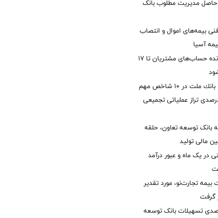
زی حاصل مدیریت مطلوب بانک
نی بیمه‌های اموال و انتصاب
یمه آسیا
مغایرت‌ باقیمانده حساب‌های مشتریان تا ۱۷
ود
جایگاه نخست بانك ملت در 10 شاخص مهم
لی/ جهش 77 درصدی تراز عملیاتی تجمیعی
 بانک توسعه تعاون، حلقه
ن مالی تولید
54 همتی در یک ماه و عبور درآمد
یمه تجارت‌نو، مورد تقدیر
ر گرفت
یش 40 درصدی تسهیلات بانک توسعه