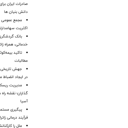
صادرات ایران برا
دانش بنیان ها
مجمع عمومی عا
اکثریت سهامداران
بانک گردشگری 
خدماتی، همراه زا
تاکید بیمه‌کوث
مطالبات ‌
جهش تاریخی 
در ایجاد انضباط م
مدیریت ریسک و
گذاران؛ نقشه راه 
آسیا
پیگیری مستمر 
فرآیند درمانی زائر
ملل را کارکنان