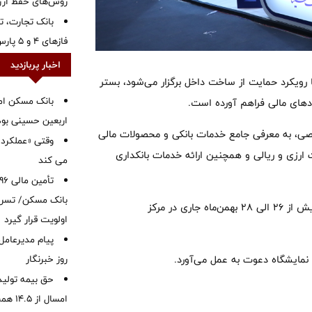
روش‌های حفظ ار
بانک تجارت، تأ
فازهای ۴ و ۵ پارس جنوبی
اخبار پربازدید
ا رویکرد حمایت از ساخت داخل برگزار می‌شود، بستر
بانک مسکن ام
ادهای مالی فراهم آورده است.
اربعین حسینی بود
صی، به معرفی جامع خدمات بانکی و محصولات مالی
وقتی «عملکرد» 
ارزی و ریالی و همچنین ارائه خدمات بانکداری
می کند
بانک مسکن/ تسریع
هفتمین نمایشگاه و همایش تخصصی نفت، گاز، پتروشیمی و پالایش از ۲۶ الی ۲۸ بهمن‌ماه جاری در مرکز
اولویت قرار گیرد
پیام مدیرعامل
روز خبرنگار
ر نمایشگاه دعوت به عمل می‌آورد.
حق بیمه تولید