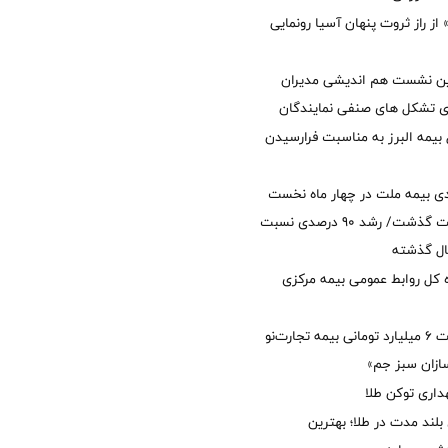
از راز ثروت پنهان آسیا رونمایی
مین نشست هم اندیشی مدیران
سای تشکل های صنفی نمایندگان
 بیمه البرز به مناسبت فرارسیدن
ی بیمه ملت در چهار ماه نخست
امسال از 14.5 همت گذشت/ رشد 90 درصدی نسبت
ال گذشته
كل روابط عمومی بیمه مركزی
پرداخت خسارت ۶ میلیارد تومانی بیمه تجارت‌نو
ازان سبز جم»
اری توکن طلا
بلند مدت در طلا؛ بهترین