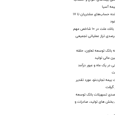
یمه آسیا
مغایرت‌ باقیمانده حساب‌های مشتریان تا ۱۷
ود
جایگاه نخست بانك ملت در 10 شاخص مهم
لی/ جهش 77 درصدی تراز عملیاتی تجمیعی
 بانک توسعه تعاون، حلقه
ن مالی تولید
54 همتی در یک ماه و عبور درآمد
یمه تجارت‌نو، مورد تقدیر
ر گرفت
یش 40 درصدی تسهیلات بانک توسعه
ی بخش های تولید، صادرات و