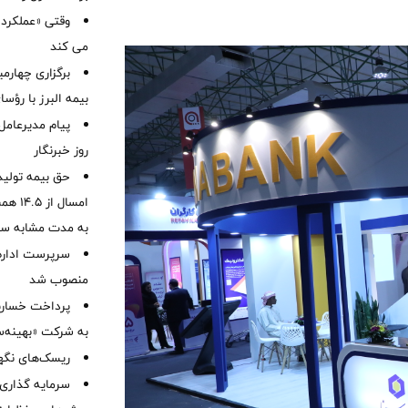
وقتی «عملکرد» 
می کند
برگزاری چهار
بیمه البرز با رؤ
پیام مدیرعامل
روز خبرنگار
حق بیمه تولید
به مدت مشابه س
سرپرست اداره 
منصوب شد
به شرکت «بهینه‌س
ریسک‌های نگهد
سرمایه گذاری 