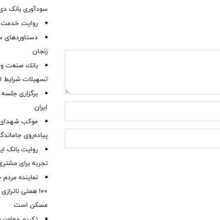
سودآوری بانک دی در
روایت خدمت در
دستاوردهای س
زنجان
بانك صنعت و 
تسهیلات شرایط اض
برگزاری جلسه 
ایران
موكب شهدای ب
پیاده‌روی جاماندگ
روایت بانک ایر
تجربه برای مشتری
نماینده مردم 
۱۰۰ همتی ناترا
مسکن است
تکریم معاون ف