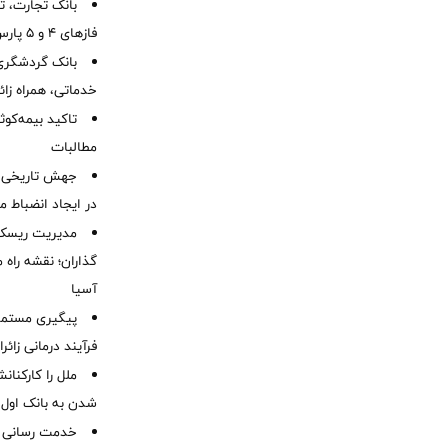
بانک تجارت، تأ
فازهای ۴ و ۵ پارس جنوبی
بانک گردشگری 
خدماتی، همراه زا
تاکید بیمه‌کوث
مطالبات ‌
جهش تاریخی 
در ایجاد انضباط م
مدیریت ریسک و
گذاران؛ نقشه راه 
آسیا
پیگیری مستمر 
فرآیند درمانی زائر
ملل را کارکنان
شدن به بانک او
خدمت رسانی ش