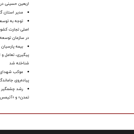
اربعین حسینی در 
‌مدیر استان گ
توجه به توسع
اصلی تجارت کشور/
در سازمان توسعه
بیمه پارسیان
پیگیری، تعامل و ا
شناخته شد
موكب شهدای ب
پیاده‌روی جاماندگ
رشد چشمگیر م
تمدن» و «آتیمس»