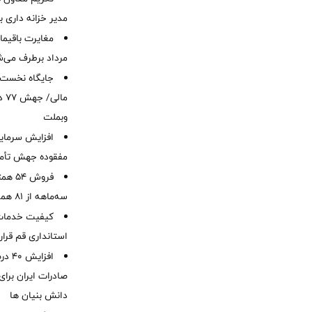
مدیر خزانه داری ب
مرداد برطرف می‌ش
ما
وبملت
افزایش سرمایه
مفقوده جهش تأمی
فروش 
سه‌ماهه از 81 همت
کیفیت خدمات ب
استانداری قم قرا
افزا
صادرات ایران برا
دانش بنیان ها