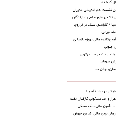
ال گذشته
مین نشست هم اندیشی مدیران
سای تشکل های صنفی نمایندگان
یا / کارآمدی ستاد در ترازوی
صاد تورمی
مین‌کننده مالی پروژه بازسازی
بلند مدت در طلا؛ بهترین
زش سرمایه
اری توکن طلا
تی در نماد «آسیا»
غاز ساخت ۲ هزار واحد مسکونی کارکنان نفت
با تأمین مالی بانک مسکن
زارهای نوین مالی، ضامن جهش