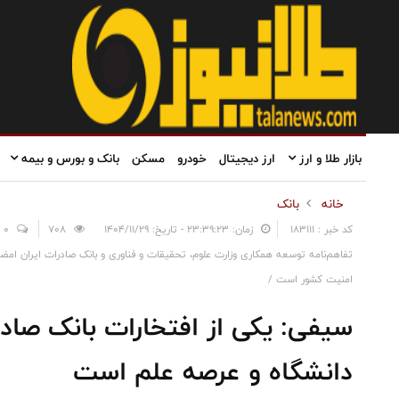
بازار طلا و ارز
ارز دیجیتال
خودرو
مسکن
بانک و بورس و بیمه
خانه
بانک
کد خبر : 183111
زمان: ۲۳:۳۹:۲۳ - تاریخ: ۱۴۰۴/۱۱/۲۹
708
0
تفاهم‌نامه توسعه همکاری وزارت علوم، تحقیقات و فناوری و بانک صادرات ایران امضا
امنیت کشور است /
سیفی: یکی از افتخارات بانک صاد
دانشگاه و عرصه علم است