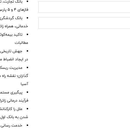
بانک تجارت، تأ
فازهای ۴ و ۵ پارس جنوبی
بانک گردشگری 
خدماتی، همراه زا
تاکید بیمه‌کوث
مطالبات ‌
جهش تاریخی 
در ایجاد انضباط م
مدیریت ریسک و
گذاران؛ نقشه راه 
آسیا
پیگیری مستمر 
فرآیند درمانی زائر
ملل را کارکنان
شدن به بانک او
خدمت رسانی ش