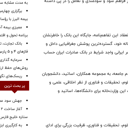
ر فراهم شود و سودمندی و تعامل را در پی داشته
به مدت مشابه س
برگزاری چهار
بیمه البرز با رؤ
ممیزی بیمه آس
عقاد این تفاهم‌نامه، جایگاه این بانک را خاطرنشان
برنامه تحول و اقت
گفت: بانک صادرات ایران با ظرفیت‌های موجود و تاریخ ۷۴ ساله خود، گسترده‌ترین پوشش جغرافیایی داخل و
بانک تجارت، تأ
فازهای ۴ و ۵ پارس جنوبی
۴۰ میلیون مشتری، تقریبا هر ایرانی واجد شرایط در بانک صادرات ایران حساب
سرمایه گذاری 
روش‌های حفظ ار
 جامعه، به مجموعه همکاران، اساتید، دانشجویان
ریسک‌های نگهد
م، تحقیقات و فناوری از نظر اخلاقی، علمی و
پر بحث ترین
 وزارت‌خانه برای دانشگاه‌ها، اساتید و
جهش سود عملیا
آ
ستاره خلیج فارس 
لوم، تحقیقات و فناوری، ظرفیت بزرگی برای ادای
به کارگیری اب