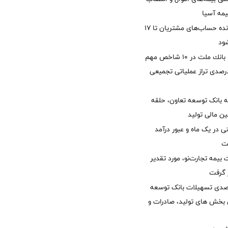
یمه آسیا
مغایرت‌ باقیمانده حساب‌های مشتریان تا ۱۷
ود
جایگاه نخست بانك ملت در 10 شاخص مهم
لی/ جهش 77 درصدی تراز عملیاتی تجمیعی
 بانک توسعه تعاون، حلقه
ن مالی تولید
54 همتی در یک ماه و عبور درآمد
یمه تجارت‌نو، مورد تقدیر
ر گرفت
یش 40 درصدی تسهیلات بانک توسعه
ی بخش های تولید، صادرات و