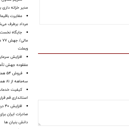
مدیر خزانه داری ب
مرداد برطرف می‌ش
ما
وبملت
افزایش سرمایه
مفقوده جهش تأمی
فروش 
سه‌ماهه از 81 همت
کیفیت خدمات ب
استانداری قم قرا
افزا
صادرات ایران برا
دانش بنیان ها