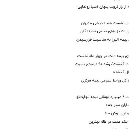
از راز ثروت پنهان آسیا رونمایی
مین نشست هم اندیشی مدیران
سای تشکل های صنفی نمایندگان
 بیمه البرز به مناسبت فرارسیدن
ی بیمه ملت در چهار ماه نخست
امسال از 14.5 همت گذشت/ رشد 90 درصدی نسبت
ال گذشته
كل روابط عمومی بیمه مركزی
پرداخت خسارت ۶ میلیارد تومانی بیمه تجارت‌نو
ازان سبز جم»
اری توکن طلا
بلند مدت در طلا؛ بهترین