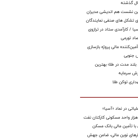
ال گذشته
مین نشست هم اندیشی مدیران
سای تشکل های صنفی نمایندگان
یا / کارآمدی ستاد در ترازوی
صاد تورمی
مین‌کننده مالی پروژه بازسازی
بلند مدت در طلا؛ بهترین
زش سرمایه
اری توکن طلا
تی در نماد «آسیا»
غاز ساخت ۲ هزار واحد مسکونی کارکنان نفت
با تأمین مالی بانک مسکن
زارهای نوین مالی، ضامن جهش