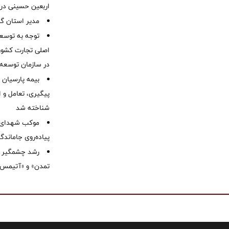
اربعین حسینی در 
‌مدیر استان گ
توجه به توسع
اصلی تجارت کشور/
در سازمان توسعه
بیمه پارسیان
پیگیری، تعامل و ا
شناخته شد
موكب شهدای ب
پیاده‌روی جاماندگ
رشد چشمگیر م
تمدن» و «آتیمس»