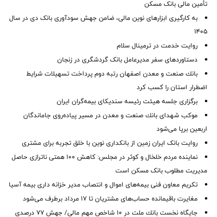
تأمین مالی بانک مسکن
به کارگیری ابزارهای نوین مالی، ضامن جهش سودآوری بانک دی در سال
1405
روایت خدمت در ترمینال سلام
دستاوردهای سفر مدیرعامل بانک گردشگری در زنجان
بانك صنعت و معدن اصفهان رتبه دوم پرداخت تسهیلات شرایط
اضطرار استان را كسب كرد
برگزاری جلسه هیئت رئیسه سندیکای بیمه‌گران ایران
موكب شهدای بانك صنعت و معدن در مسیر پیاده‌روی جاماندگان
اربعین برپا می‌شود
روایت بانک ایران زمین از بانکداری نوین با خلق تجربه برای مشتری
نماینده مردم خلخال و کوثر در مجلس: کاهش ۱۰۰ همتی ناترازی حاصل
مدیریت مطلوب بانک مسکن است
تکریم معاون فنی بیمه‌های اموال و انتصاب مدیر خزانه داری بیمه آسیا
مغایرت‌ باقیمانده حساب‌های مشتریان تا ۱۷ مرداد برطرف می‌شود
جایگاه نخست بانك ملت در 10 شاخص مهم مالی/ جهش 77 درصدی