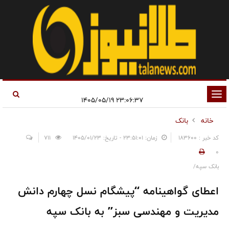
تغییر
۲۳:۰۶:۳۷ ۱۴۰۵/۰۵/۱۹
وضعیت
خانه
بانک
ناوبری
کد خبر : 183600
زمان: ۲۳:۵۱:۰۱ - تاریخ: ۱۴۰۵/۰۱/۲۳
711
0
بانک سپه/
اعطای گواهینامه “پیشگام نسل چهارم دانش
مدیریت و مهندسی سبز” به بانک سپه