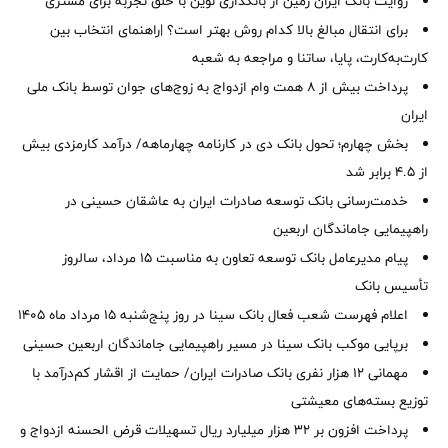
روایت بانک ایران زمین از بانکداری نوین با خلق تجربه برای مشتری
برای انتقال مبالغ بالا کدام روش بهتر است؟ |راهنمای انتخاب بین
کارت‌به‌کارت، پایا، ساتنا و مراجعه به شعبه
پرداخت بیش از ۸ همت وام ازدواج به زوج‌های جوان توسط بانک ملی
ایران
بخش چهارم؛ تحول بانک دی در کارنامه چهارماهه/ درآمد کارمزدی بیش
از ۴.۵ برابر شد
خدمت‌رسانی بانک توسعه صادرات ایران به عاشقان حسینی در
راهپیمایی جاماندگان اربعین
پیام مدیرعامل بانک توسعه تعاون به مناسبت 15 مرداد، سالروز
تأسیس بانک
اعلام فهرست شعب فعال بانک سینا در روز پنج‌شنبه 15 مرداد ماه 1405
برپایی موکب بانک سینا در مسیر راهپیمایی جاماندگان اربعین حسینی
مهمانی ۱۲ هزار نفری بانک صادرات ایران/ حمایت از اقشار کم‌درآمد با
توزیع بسته‌های معیشتی
پرداخت افزون بر 32 هزار میلیارد ریال تسهیلات قرض الحسنه ازدواج و