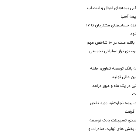
نی بیمه‌های اموال و انتصاب
یمه آسیا
مغایرت‌ باقیمانده حساب‌های مشتریان تا ۱۷
ود
جایگاه نخست بانك ملت در 10 شاخص مهم
لی/ جهش 77 درصدی تراز عملیاتی تجمیعی
 بانک توسعه تعاون، حلقه
ن مالی تولید
54 همتی در یک ماه و عبور درآمد
یمه تجارت‌نو، مورد تقدیر
ر گرفت
یش 40 درصدی تسهیلات بانک توسعه
ی بخش های تولید، صادرات و