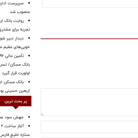
سرپرست اداره 
منصوب شد
روایت بانک ایر
تجربه برای مشتری
دیدار دبیر شور
خویی‌های مقیم مر
بانک مسکن/ تسریع
اولویت قرار گیرد
بانک مسکن ام
اربعین حسینی بود
پر بحث ترین
جهش سود عملیا
آ
ستاره خلیج فارس 