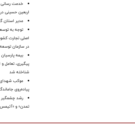
خدمت رسانی ش
اربعین حسینی در 
‌مدیر استان گ
توجه به توسع
اصلی تجارت کشور/
در سازمان توسعه
بیمه پارسیان
پیگیری، تعامل و ا
شناخته شد
موكب شهدای ب
پیاده‌روی جاماندگ
رشد چشمگیر م
تمدن» و «آتیمس»