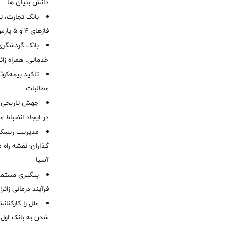
دانش بنیان ها
بانک تجارت، تأ
فازهای ۴ و ۵ پارس جنوبی
بانک گردشگری 
خدماتی، همراه زا
تاکید بیمه‌کوث
مطالبات ‌
جهش تاریخی 
در ایجاد انضباط م
مدیریت ریسک و
گذاران؛ نقشه راه 
آسیا
پیگیری مستمر 
فرآیند درمانی زائر
ملل را کارکنان
شدن به بانک او