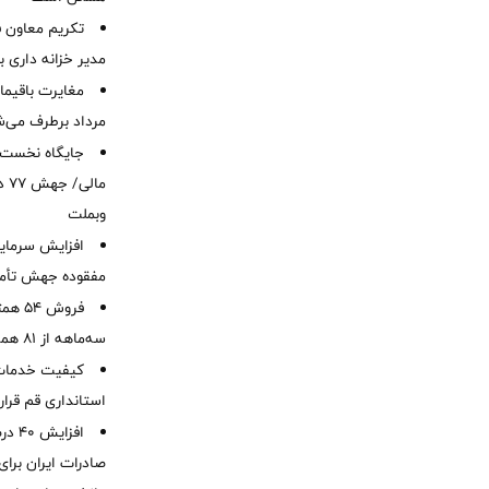
تکریم معاون ف
مدیر خزانه داری ب
مرداد برطرف می‌ش
ما
وبملت
افزایش سرمایه
مفقوده جهش تأمی
فروش 
سه‌ماهه از 81 همت
کیفیت خدمات ب
استانداری قم قرا
افزا
صادرات ایران برا