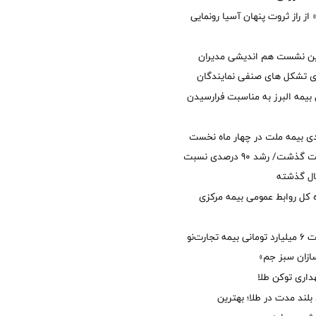
از راز ثروت پنهان آسیا رونمایی
مین نشست هم اندیشی مدیران
سای تشکل های صنفی نمایندگان
 بیمه البرز به مناسبت فرارسیدن
ی بیمه ملت در چهار ماه نخست
امسال از 14.5 همت گذشت/ رشد 90 درصدی نسبت
ال گذشته
كل روابط عمومی بیمه مركزی
پرداخت خسارت ۶ میلیارد تومانی بیمه تجارت‌نو
ازان سبز جم»
اری توکن طلا
بلند مدت در طلا؛ بهترین