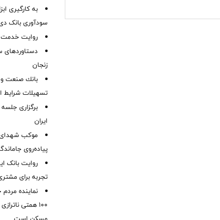
به کارگیری اب
سودآوری بانک دی در
روایت خدمت در
دستاوردهای س
زنجان
بانك صنعت و 
تسهیلات شرایط اض
برگزاری جلسه 
ایران
موكب شهدای ب
پیاده‌روی جاماندگ
روایت بانک ایر
تجربه برای مشتری
نماینده مردم 
۱۰۰ همتی ناترا
مسکن است