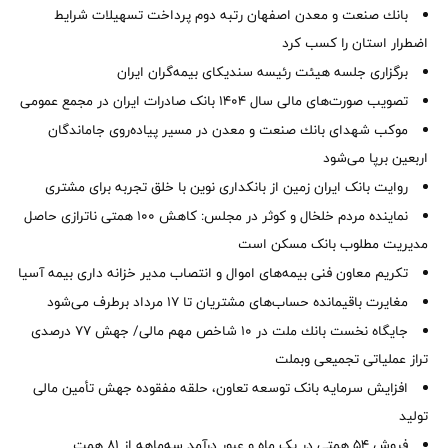
بانك صنعت و معدن اصفهان رتبه دوم پرداخت تسهیلات شرایط
اضطرار استان را كسب كرد
برگزاری جلسه هیئت رئیسه سندیکای بیمه‌گران ایران
تصویب صورت‌های مالی سال ۱۴۰۴ بانک صادرات ایران در مجمع عمومی
موكب شهدای بانك صنعت و معدن در مسیر پیاده‌روی جاماندگان
اربعین برپا می‌شود
روایت بانک ایران زمین از بانکداری نوین با خلق تجربه برای مشتری
نماینده مردم خلخال و کوثر در مجلس: کاهش ۱۰۰ همتی ناترازی حاصل
مدیریت مطلوب بانک مسکن است
تکریم معاون فنی بیمه‌های اموال و انتصاب مدیر خزانه داری بیمه آسیا
مغایرت‌ باقیمانده حساب‌های مشتریان تا ۱۷ مرداد برطرف می‌شود
جایگاه نخست بانك ملت در 10 شاخص مهم مالی/ جهش 77 درصدی
تراز عملیاتی تجمیعی وبملت
افزایش سرمایه بانک توسعه تعاون، حلقه مفقوده جهش تأمین مالی
تولید
فروش 54 همتی در یک ماه و عبور درآمد سه‌ماهه از 81 همت