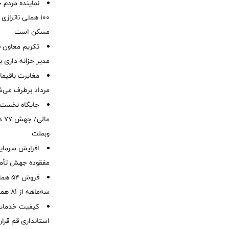
نماینده مردم 
۱۰۰ همتی ناترا
مسکن است
تکریم معاون ف
مدیر خزانه داری ب
مرداد برطرف می‌ش
ما
وبملت
افزایش سرمایه
مفقوده جهش تأمی
فروش 
سه‌ماهه از 81 همت
کیفیت خدمات ب
استانداری قم قرا