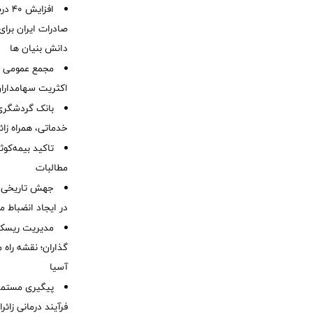
افزا
صادرات ایران برا
دانش بنیان ها
مجمع عمومی عا
اکثریت سهامداران
بانک گردشگری 
خدماتی، همراه زا
تاکید بیمه‌کوث
مطالبات ‌
جهش تاریخی 
در ایجاد انضباط م
مدیریت ریسک و
گذاران؛ نقشه راه 
آسیا
پیگیری مستمر 
فرآیند درمانی زائر