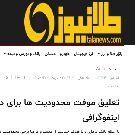
بازار طلا و ارز
ارز دیجیتال
خودرو
مسکن
بانک و بورس و بیمه
خانه
بانک
کد خبر : 183719
زمان: ۲۲:۴۶:۰۳ - تاریخ: ۱۴۰۵/۰۲/۰۱
690
0
بانک ملت/
تعلیق موقت محدودیت ها برای دا
اینفوگرافی