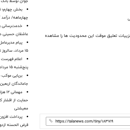
جوان توسط بانک م
بخش چهارم؛ تح
چهارماهه/ درآمد کارمزدی
خدمت‌رسانی با
عاشقان حسینی در 
ر جزییات تعلیق موقت این محدودیت ها را مشاهده
پیام مدیرعامل
15 مرداد، سالروز تأسیس بانک
اعلام فهرست ش
پنج‌شنبه 15 مرداد ماه 1405
برپایی موکب ب
جاماندگان اربعین
مهمانی
حمایت از اقشار کم
معیشتی
قرض الحسنه ازدوا