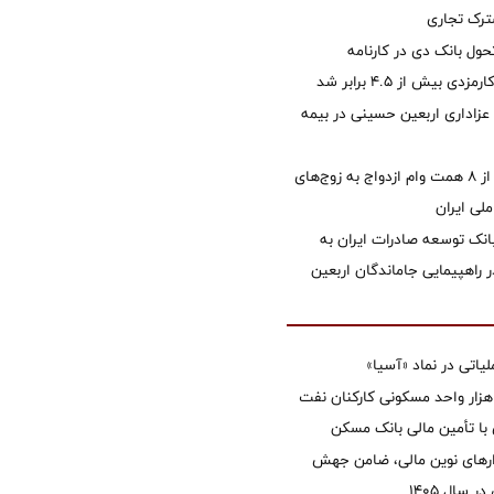
رک تجاری
ول بانک دی در کارنامه
 بیش از ۴.۵ برابر شد
 عزاداری اربعین حسینی در بیمه
پرداخت بیش از ۸ همت وام ازدواج به زوج‌های
لی ایران
نک توسعه صادرات ایران به
راهپیمایی جاماندگان اربعین
تی در نماد «آسیا»
غاز ساخت ۲ هزار واحد مسکونی کارکنان نفت
با تأمین مالی بانک مسکن
زارهای نوین مالی، ضامن جهش
 سال 1405