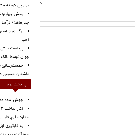
دهمین کمیته مشت
بخش چهارم؛ تح
چهارماهه/ درآمد کارمزدی
برگزاری مراسم
آسیا
جوان توسط بانک م
خدمت‌رسانی با
عاشقان حسینی در 
پر بحث ترین
جهش سود عملیا
آ
ستاره خلیج فارس 
به کارگیری اب
سودآوری بانک دی در