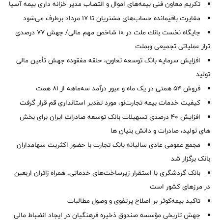
تکریم معاون فنی بیمه‌های اموال و انتصاب مدیر خزانه داری بیمه آسیا
مغایرت‌ باقیمانده حساب‌های مشتریان تا ۱۷ مرداد برطرف می‌شود
جایگاه نخست بانك ملت در 10 شاخص مهم مالی/ جهش 77 درصدی
تراز عملیاتی تجمیعی وبملت
افزایش سرمایه بانک توسعه تعاون، حلقه مفقوده جهش تأمین مالی
تولید
فروش 54 همتی در یک ماه و عبور درآمد سه‌ماهه از 81 همت
کیفیت خدمات بیمه تجارت‌نو، مورد تقدیر استانداری قم قرار گرفت
افزایش 40 درصدی تسهیلات بانک توسعه صادرات ایران برای بخش
های تولید، صادرات و دانش بنیان ها
مجمع عمومی عادی سالیانه بانک تجارت با حضور اکثریت سهامداران
بانک برگزار شد
بانک گردشگری با استقرار زیرساخت‌های خدماتی، همراه زائران اربعین
در مرزهای کشور است
تاکید بیمه‌کوثر بر اصلاح پرتفوی و وصول مطالبات ‌
جهش تاریخی مؤسسه صندوق ذخیره فرهنگیان در ایجاد انضباط مالی