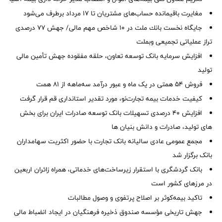
مغایرت‌ باقیمانده حساب‌های مشتریان تا ۱۷ مرداد برطرف می‌شود
جایگاه نخست بانك ملت در 10 شاخص مهم مالی/ جهش 77 درصدی
تراز عملیاتی تجمیعی وبملت
افزایش سرمایه بانک توسعه تعاون، حلقه مفقوده جهش تأمین مالی
تولید
فروش 54 همتی در یک ماه و عبور درآمد سه‌ماهه از 81 همت
کیفیت خدمات بیمه تجارت‌نو، مورد تقدیر استانداری قم قرار گرفت
افزایش 40 درصدی تسهیلات بانک توسعه صادرات ایران برای بخش
های تولید، صادرات و دانش بنیان ها
مجمع عمومی عادی سالیانه بانک تجارت با حضور اکثریت سهامداران
بانک برگزار شد
بانک گردشگری با استقرار زیرساخت‌های خدماتی، همراه زائران اربعین
در مرزهای کشور است
تاکید بیمه‌کوثر بر اصلاح پرتفوی و وصول مطالبات ‌
جهش تاریخی مؤسسه صندوق ذخیره فرهنگیان در ایجاد انضباط مالی