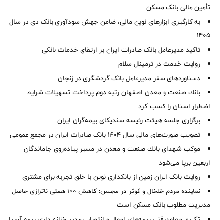
تأمین مالی بانک مسکن
به کارگیری ابزارهای نوین مالی، ضامن جهش سودآوری بانک دی در سال
1405
تاکید مدیرعامل بانک صادرات ایران بر ارتقای خدمات بانکی
روایت خدمت در ترمینال سلام
دستاوردهای سفر مدیرعامل بانک گردشگری در زنجان
بانك صنعت و معدن اصفهان رتبه دوم پرداخت تسهیلات شرایط
اضطرار استان را كسب كرد
برگزاری جلسه هیئت رئیسه سندیکای بیمه‌گران ایران
تصویب صورت‌های مالی سال ۱۴۰۴ بانک صادرات ایران در مجمع عمومی
موكب شهدای بانك صنعت و معدن در مسیر پیاده‌روی جاماندگان
اربعین برپا می‌شود
روایت بانک ایران زمین از بانکداری نوین با خلق تجربه برای مشتری
نماینده مردم خلخال و کوثر در مجلس: کاهش ۱۰۰ همتی ناترازی حاصل
مدیریت مطلوب بانک مسکن است
تکریم معاون فنی بیمه‌های اموال و انتصاب مدیر خزانه داری بیمه آسیا