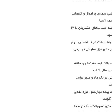
نی بیمه‌های اموال و انتصاب
یمه آسیا
مغایرت‌ باقیمانده حساب‌های مشتریان تا ۱۷
ود
جایگاه نخست بانك ملت در 10 شاخص مهم
لی/ جهش 77 درصدی تراز عملیاتی تجمیعی
 بانک توسعه تعاون، حلقه
ن مالی تولید
54 همتی در یک ماه و عبور درآمد
یمه تجارت‌نو، مورد تقدیر
ر گرفت
یش 40 درصدی تسهیلات بانک توسعه