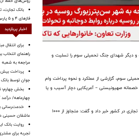
روش‌های حفظ ار
بانک تجارت، تأ
فازهای ۴ و ۵ پارس جنوبی
اخبار پربازدید
برای انتقال مب
راهنمای انتخاب بین
 و دیگر شهدای جنگ تحمیلی سوم را تسلیت و
مراجعه به شعبه
میلی سوم، گزارشی از عملکرد و نحوه پرداخت وام
جوان توسط بانک م
ت خصمانه صهیونیستی – آمریکایی دچار آسیب و یا
بخش چهارم؛ تح
چهارماهه/ درآمد کارمزدی
خدمت‌رسانی با
مدیرعامل بانک مسکن از آسیب و تخریب ۱۰۰ هزار واحد مسکونی و تجاری در کشور خبر داد و گفت: متجاوز از ۱۰۰۰
عاشقان حسینی در 
روایت بانک ایر
تجربه برای مشتری