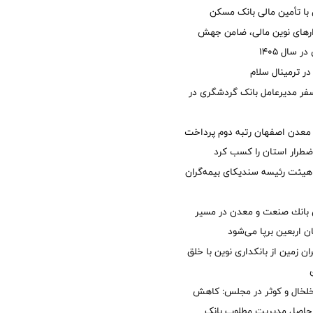
با تأمین مالی بانک مسکن
زارهای نوین مالی، ضامن جهش
 سال 1405
 ترمینال سلام
فر مدیرعامل بانک گردشگری در
معدن اصفهان رتبه دوم پرداخت
طرار استان را كسب كرد
هیئت رئیسه سندیکای بیمه‌گران
انك صنعت و معدن در مسیر
ان اربعین برپا می‌شود
ان زمین از بانکداری نوین با خلق
خلخال و کوثر در مجلس: کاهش
زی حاصل مدیریت مطلوب بانک