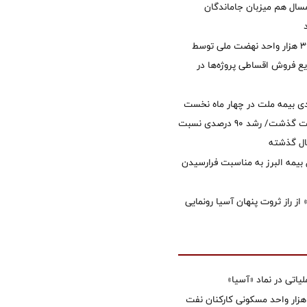
سال هم میزبان جاماندگان
تأمین مالی ۳۹۶ هزار واحد نهضت ملی توسط
 فروش اقساطی پروژه‌ها در
ی بیمه ملت در چهار ماه نخست
امسال از 14.5 همت گذشت/ رشد 90 درصدی نسبت
ال گذشته
 بیمه البرز به مناسبت فرارسیدن
از راز ثروت پنهان آسیا رونمایی
تی در نماد «آسیا»
غاز ساخت ۲ هزار واحد مسکونی کارکنان نفت