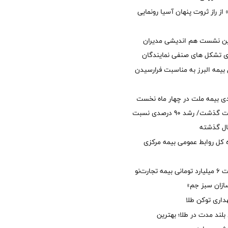
از راز ثروت پنهان آسیا رونمایی
مین نشست هم اندیشی مدیران
سای تشکل های صنفی نمایندگان
 بیمه البرز به مناسبت فرارسیدن
ی بیمه ملت در چهار ماه نخست
امسال از 14.5 همت گذشت/ رشد 90 درصدی نسبت
ال گذشته
كل روابط عمومی بیمه مركزی
پرداخت خسارت ۶ میلیارد تومانی بیمه تجارت‌نو
ازان سبز جم»
اری توکن طلا
بلند مدت در طلا؛ بهترین