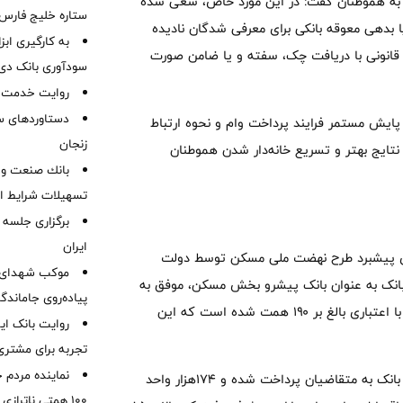
م به هموطنان گفت: در این مورد خاص، سعی شده
ستاره خلیج فارس 
 بدهی معوقه بانکی برای معرفی شدگان نادیده
به کارگیری اب
ل قانونی با دریافت چک، سفته و یا ضامن صورت
سودآوری بانک دی در
روایت خدمت در
دستاوردهای س
 پایش مستمر فرایند پرداخت وام و نحوه ارتباط
زنجان
نتایج بهتر و تسریع خانه‌دار شدن هموطنان
بانك صنعت و 
تسهیلات شرایط اض
برگزاری جلسه 
ایران
یری پیشبرد طرح نهضت ملی مسکن توسط دولت
موكب شهدای ب
بانک به عنوان بانک پیشرو بخش مسکن، موفق به
پیاده‌روی جاماندگ
انعقاد قرارداد تامین مالی ۳۹۱هزار واحد مسکونی نهضت ملی مسکن با اعتباری بالغ بر ۱۹۰ همت شده است که این
روایت بانک ایر
تجربه برای مشتری
نماینده مردم 
وی ادامه داد: از این میزان تاکنون ۱۵۰ همت به عنوان سهم‌الشرکه بانک به متقاضیان پرداخت شده و ۱۷۴هزار واحد
۱۰۰ همتی ناترا