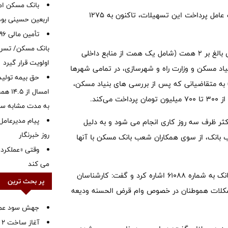
بانک مسکن ام
وی افزود: بانک مسکن به عنوان بانک تخصصی بخش مسکن و بانک عامل پرداخت این تسهیلات، تاکنون به ۱۲۷۵
اربعین حسینی بود
بانک مسکن/ تسریع
دکتر خورسندیان در این خصوص توضیح داد: بانک مسکن با اعتباری بالغ بر ۲ همت (شامل یک همت از منابع داخلی
اولویت قرار گیرد
اد مسکن و وزارت راه و شهرسازی، در تمامی شهرها
حق بیمه تولید
 به متقاضیانی که پس از بررسی های بنیاد مسکن،
به مدت مشابه س
پیام مدیرعامل
ثر ظرف سه روز کاری انجام می شود و به دلیل
روز خبرنگار
انک، از سوی همکاران شعب بانک مسکن با آنها
وقتی «عملکرد» 
می کند
مدیرعامل بانک مسکن همچنین به مرکز مشاوره و اطلاع‌رسانی این بانک به شماره ۶۱۰۸۸ اشاره کرد و گفت: کارشناسان
پر بحث ترین
مشکلات هموطنان در خصوص وام قرض الحسنه ودیعه
جهش سود عملیا
آ