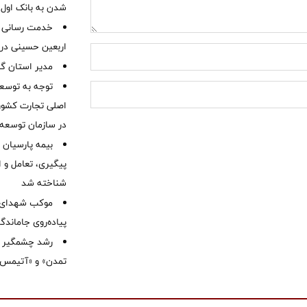
شدن به بانک او
خدمت رسانی ش
اربعین حسینی در 
‌مدیر استان گ
توجه به توسع
اصلی تجارت کشور/
در سازمان توسعه
بیمه پارسیان
پیگیری، تعامل و ا
شناخته شد
موكب شهدای ب
پیاده‌روی جاماندگ
رشد چشمگیر م
تمدن» و «آتیمس»