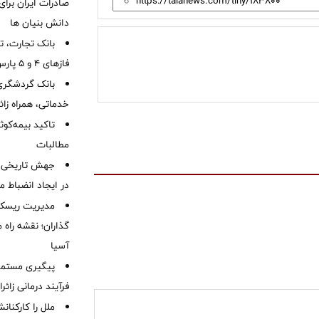
صادرات ایران برا
دانش بنیان ها
بانک تجارت، تأ
فازهای ۴ و ۵ پارس جنوبی
بانک گردشگری 
خدماتی، همراه زا
تاکید بیمه‌کوث
مطالبات ‌
جهش تاریخی 
در ایجاد انضباط م
مدیریت ریسک و
گذاران؛ نقشه راه 
آسیا
پیگیری مستمر 
فرآیند درمانی زائر
ملل را کارکنان