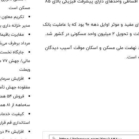
مسکونی نیز تحویل داده شده است. سیاست بانک مسکن ، فروش اقساطی واحدهای دارای پیشرفت فیزیکی بالای ۸۵
مسکن است
تکریم معاون ف
دکتر خورسندیان در خصوص مسکن مهر گفت: مسکن مهر از طرح‌های مفید و موثر اوایل دهه ۹۰ بود که با عاملیت بانک
مدیر خزانه داری ب
کونی در کشور شد.
مرداد برطرف می‌ش
برد نهضت ملی مسکن و اسکان موقت آسیب دیدگان
 است.
ما
وبملت
افزایش سرمایه
مفقوده جهش تأمی
فروش 
سه‌ماهه از 81 همت
کیفیت خدمات ب
استانداری قم قرا
افزا