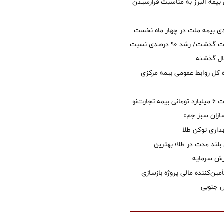
 بیمه البرز به مناسبت فرارسیدن
ی بیمه ملت در چهار ماه نخست
امسال از 14.5 همت گذشت/ رشد 90 درصدی نسبت
ال گذشته
كل روابط عمومی بیمه مركزی
پرداخت خسارت ۶ میلیارد تومانی بیمه تجارت‌نو
ازان سبز جم»
اری توکن طلا
بلند مدت در طلا؛ بهترین
زش سرمایه
مین‌کننده مالی پروژه بازسازی