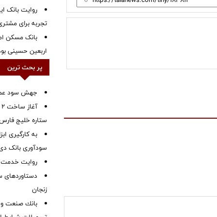
روایت بانک ایر
تجربه برای مشتری
بانک مسکن ام
اربعین حسینی بود
پر بحث ترین
جهش سود عملیا
آ
ستاره خلیج فارس 
به کارگیری اب
سودآوری بانک دی در
روایت خدمت در
دستاوردهای س
زنجان
بانك صنعت و 