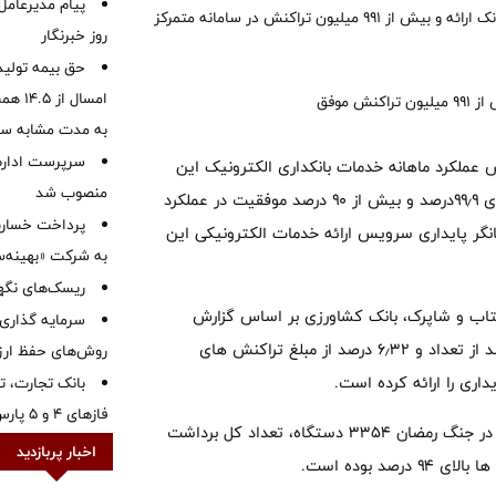
پیام مدیرعامل
بصورت پایدار و ایمن با پشتیبانی ۲۴ ساعته تیم های فنی به مشتریان بانک ارائه و بیش از ۹۹۱ میلیون تراکنش در سامانه متمرکز
روز خبرنگار
حق بیمه تولید
به مدت مشابه س
سرپرست اداره 
ش عملکرد ماهانه خدمات بانکداری الکترونیک این
منصوب شد
بانک در کنار ثبت ۸۵۳ میلیون تراکنش شتابی موفق با رکورد پایداری ۹۹٫۹درصد و بیش از ۹۰ درصد موفقیت در عملکرد
نگر پایداری سرویس ارائه خدمات الکترونیکی این
به شرکت «بهینه‌س
ریسک‌های نگهد
تاب و شاپرک، بانک کشاورزی بر اساس گزارش
سرمایه گذاری 
منتشره بولتن شاپرک در انتهای اسفندماه با داشتن سهم ۷٫۴۹ درصد از تعداد و ۶٫۳۲ درصد از مبلغ تراکنش های
روش‌های حفظ ار
بانک تجارت، تأ
فازهای ۴ و ۵ پارس جنوبی
همچنین تعداد کل خودپردازها و کیوسک های فعال بانک کشاورزی در جنگ رمضان ۳۳۵۴ دستگاه، تعداد کل برداشت
اخبار پربازدید