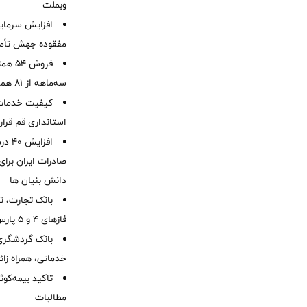
وبملت
افزایش سرمایه
مفقوده جهش تأمی
فروش 
سه‌ماهه از 81 همت
کیفیت خدمات ب
استانداری قم قرا
افزا
صادرات ایران برا
دانش بنیان ها
بانک تجارت، تأ
فازهای ۴ و ۵ پارس جنوبی
بانک گردشگری 
خدماتی، همراه زا
تاکید بیمه‌کوث
مطالبات ‌