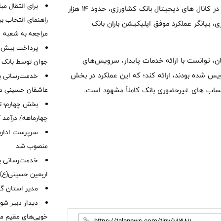
برای انتقال مب
این گزارش می افزاید: ثبت بیش از ۷۶ میلیون تراکنش مالی موفق در کانال های دیجیتال بانک کشاورزی، حدود ۱۴ هزار
راهنمای انتخاب بین
دور کارت غیرحضوری، بیانگر عملکرد موفق اپلیکیشن باران بانک
مراجعه به شعبه
 توانست با ارائه خدمات پایدار، سرویس‌های
جوان توسط بانک م
یس شده بودند، ارائه کند؛ که این عملکرد در بخش
خدمت‌رسانی با
 حساب های غیرحضوری بانک کاملاً مشهود است.
عاشقان حسینی در 
بخش چهارم؛ تح
چهارماهه/ درآمد کارمزدی
سرپرست اداره 
منصوب شد
خدمت‌رسانی به
اربعین حسینی(ع)
‌مدیر استان گ
دیدار دبیر شور
خویی‌های مقیم مر