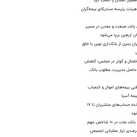
طرار استان را كسب كرد
هیئت رئیسه سندیکای بیمه‌گران
انك صنعت و معدن در مسیر
ان اربعین برپا می‌شود
ان زمین از بانکداری نوین با خلق
خلخال و کوثر در مجلس: کاهش
زی حاصل مدیریت مطلوب بانک
نی بیمه‌های اموال و انتصاب
یمه آسیا
مغایرت‌ باقیمانده حساب‌های مشتریان تا ۱۷
ود
جایگاه نخست بانك ملت در 10 شاخص مهم
لی/ جهش 77 درصدی تراز عملیاتی تجمیعی