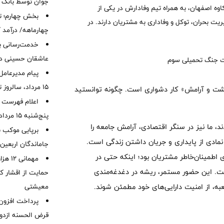
جوان توسط بانک م
ه اصفهان، به همراه تیم وفادارش در یکی از
بخش چهارم؛ تح
یت بحران، توکل و وفاداری به مشتریان دارند. در
چهارماهه/ درآمد کارمزدی
خدمت‌رسانی با
عاشقان حسینی در 
پیام مدیرعامل
15 مرداد، سالروز تأسیس بانک
ت و آرامش» کار دشواری است. چگونه توانستید
اعلام فهرست ش
پنج‌شنبه 15 مرداد ماه 1405
ند، ما نیز در سنگر اقتصادی، آرامش جامعه را
برپایی موکب ب
 نمادی از پایداری و جریان داشتن زندگی است.
جاماندگان اربعین
 اطمینان‌خاطر مشتریان بود؛ اینکه حتی در
مهمانی
ست. این حضور مستمر، ریشه در دغدغه‌مندی
حمایت از اقشار کم
به، از امنیت دارایی‌های خود مطمئن شوند.
معیشتی
قرض الحسنه ازدوا