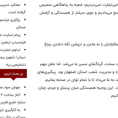
غیرتجارت نمی‌دیدیم؛ شعبه به پناهگاهی صمیمی
عملکرد مدیریت
گرفته است
اسخ می‌دادیم و جوی سرشار از همبستگی و آرامش
برگزاری مراسم
مسکن
پیام تسلیت م
فرارسیدن اربعین
ارانتان را به ماندن و «روشن نگه داشتن چراغ
تداوم حمایت‌
درمان/ تجهیز بیما
ات سخت، گره‌گشای مسیر ما می‌شد. اما عامل مهم
تشخیصی ریه
ره و مدیریت شعب استان اصفهان بود. پیگیری‌های
پر بحث ترین
 ما می‌داد تا با تمام توان در صحنه بمانیم.
جهش سود عملیا
. این روحیه همبستگی میان پرسنل و مردم، چنان
آ
نیم.
ستاره خلیج فارس 
به کارگیری اب
سودآوری بانک دی در