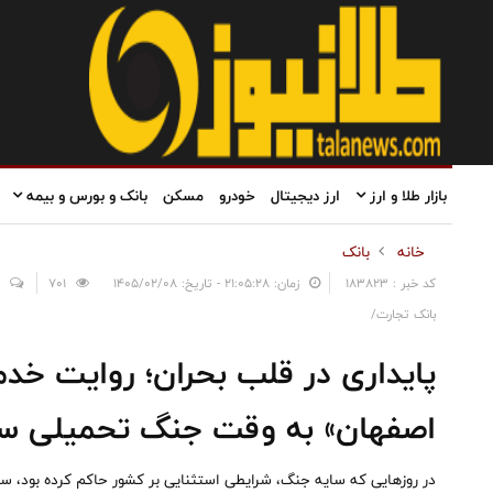
بازار طلا و ارز
ارز دیجیتال
خودرو
مسکن
بانک و بورس و بیمه
خانه
بانک
کد خبر : 183823
زمان: ۲۱:۰۵:۲۸ - تاریخ: ۱۴۰۵/۰۲/۰۸
701
بانک تجارت/
پایداری در قلب بحران؛ روایت خد
اصفهان» به وقت جنگ تحمیلی س
در روزهایی که سایه جنگ، شرایطی استثنایی بر کشور حاکم کرده بود، 