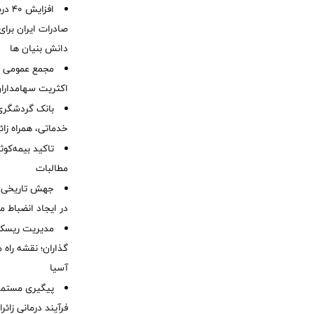
افزا
صادرات ایران برا
دانش بنیان ها
مجمع عمومی عا
اکثریت سهامداران
بانک گردشگری 
خدماتی، همراه زا
تاکید بیمه‌کوث
مطالبات ‌
جهش تاریخی 
در ایجاد انضباط م
مدیریت ریسک و
گذاران؛ نقشه راه 
آسیا
پیگیری مستمر 
فرآیند درمانی زائر