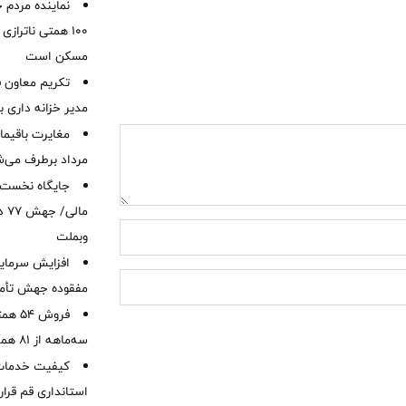
نماینده مردم 
۱۰۰ همتی ناترا
مسکن است
تکریم معاون ف
مدیر خزانه داری ب
مرداد برطرف می‌ش
ما
وبملت
افزایش سرمایه
مفقوده جهش تأمی
فروش 
سه‌ماهه از 81 همت
کیفیت خدمات ب
استانداری قم قرا