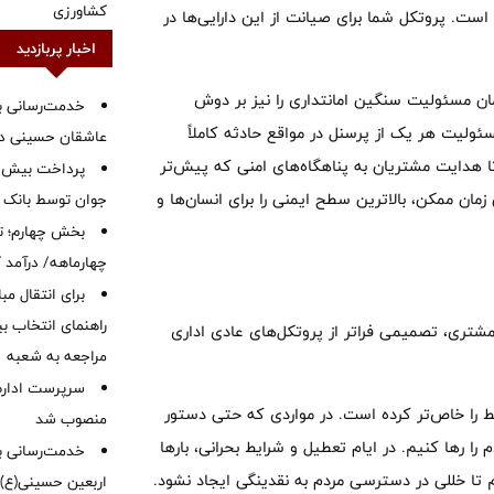
کشاورزی
ست. پروتکل شما برای صیانت از این دارایی‌ها در
اخبار پربازدید
مان مسئولیت سنگین امانتداری را نیز بر دوش
خدمت‌رسانی با
ئولیت هر یک از پرسنل در مواقع حادثه کاملاً
عاشقان حسینی در 
 هدایت مشتریان به پناهگاه‌های امنی که پیش‌تر
ن ممکن، بالاترین سطح ایمنی را برای انسان‌ها و
جوان توسط بانک م
بخش چهارم؛ تح
چهارماهه/ درآمد کارمزدی
برای انتقال مب
راهنمای انتخاب بین
 مشتری، تصمیمی فراتر از پروتکل‌های عادی اداری
مراجعه به شعبه
سرپرست اداره 
یط را خاص‌تر کرده است. در مواردی که حتی دستور
منصوب شد
را رها کنیم. در ایام تعطیل و شرایط بحرانی، بارها
خدمت‌رسانی به
 تا خللی در دسترسی مردم به نقدینگی ایجاد نشود.
اربعین حسینی(ع)