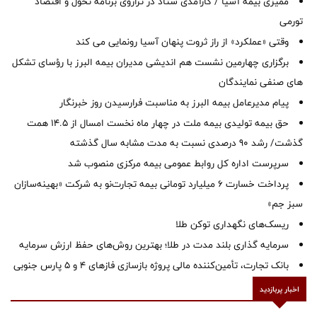
ممیزی بیمه آسیا / کارآمدی ستاد در ترازوی برنامه تحول و اقتصاد
تورمی
وقتی «عملکرد» از راز ثروت پنهان آسیا رونمایی می کند
برگزاری چهارمین نشست هم اندیشی مدیران بیمه البرز با رؤسای تشکل
های صنفی نمایندگان
پیام مدیرعامل بیمه البرز به مناسبت فرارسیدن روز خبرنگار
حق بیمه تولیدی بیمه ملت در چهار ماه نخست امسال از 14.5 همت
گذشت/ رشد 90 درصدی نسبت به مدت مشابه سال گذشته
سرپرست اداره كل روابط عمومی بیمه مركزی منصوب شد
پرداخت خسارت ۶ میلیارد تومانی بیمه تجارت‌نو به شرکت «بهینه‌سازان
سبز جم»
ریسک‌های نگهداری توکن طلا
سرمایه گذاری بلند مدت در طلا؛ بهترین روش‌های حفظ ارزش سرمایه
بانک تجارت، تأمین‌کننده مالی پروژه بازسازی فازهای ۴ و ۵ پارس جنوبی
اخبار پربازدید