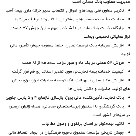
مدیریت مطلوب بانک مسکن است
تکریم معاون فنی بیمه‌های اموال و انتصاب مدیر خزانه داری بیمه آسیا
مغایرت‌ باقیمانده حساب‌های مشتریان تا ۱۷ مرداد برطرف می‌شود
جایگاه نخست بانك ملت در 10 شاخص مهم مالی/ جهش 77 درصدی
تراز عملیاتی تجمیعی وبملت
افزایش سرمایه بانک توسعه تعاون، حلقه مفقوده جهش تأمین مالی
تولید
فروش 54 همتی در یک ماه و عبور درآمد سه‌ماهه از 81 همت
کیفیت خدمات بیمه تجارت‌نو، مورد تقدیر استانداری قم قرار گرفت
افزایش 40 درصدی تسهیلات بانک توسعه صادرات ایران برای بخش
های تولید، صادرات و دانش بنیان ها
بانک تجارت، تأمین‌کننده مالی پروژه بازسازی فازهای ۴ و ۵ پارس جنوبی
بانک گردشگری با استقرار زیرساخت‌های خدماتی، همراه زائران اربعین
در مرزهای کشور است
تاکید بیمه‌کوثر بر اصلاح پرتفوی و وصول مطالبات ‌
جهش تاریخی مؤسسه صندوق ذخیره فرهنگیان در ایجاد انضباط مالی