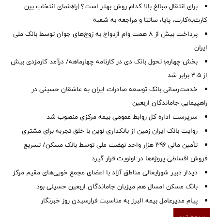
برای انتقال مبالغ بالا کدام روش بهتر است؟ |راهنمای انتخاب بین
کارت‌به‌کارت، پایا، ساتنا و مراجعه به شعبه
پرداخت بیش از ۸ همت وام ازدواج به زوج‌های جوان توسط بانک ملی
ایران
بخش چهارم؛ تحول بانک دی در کارنامه چهارماهه/ درآمد کارمزدی بیش
از ۴.۵ برابر شد
خدمت‌رسانی بانک توسعه صادرات ایران به عاشقان حسینی در
راهپیمایی جاماندگان اربعین
سرپرست اداره کل روابط عمومی بیمه مرکزی منصوب شد
روایت بانک ایران زمین از بانکداری نوین با خلق تجربه برای مشتری
تأمین مالی ۳۹۶ هزار واحد نهضت ملی توسط بانک مسکن/ تسریع
فروش اقساطی پروژه‌ها در اولویت قرار گیرد
دیدار دبیر شورایعالی مناطق آزاد با اعضای مجمع خویی‌های مقیم مرکز
بانک مسکن امسال هم میزبان جاماندگان اربعین حسینی بود
پیام مدیرعامل بیمه البرز به مناسبت فرارسیدن روز خبرنگار
پر بحث ترین