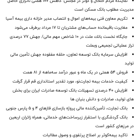
نماینده مردم خلخال و کوثر در مجلس: کاهش ۱۰۰ همتی ناترازی حاصل
مدیریت مطلوب بانک مسکن است
تکریم معاون فنی بیمه‌های اموال و انتصاب مدیر خزانه داری بیمه آسیا
مغایرت‌ باقیمانده حساب‌های مشتریان تا ۱۷ مرداد برطرف می‌شود
جایگاه نخست بانك ملت در 10 شاخص مهم مالی/ جهش 77 درصدی
تراز عملیاتی تجمیعی وبملت
افزایش سرمایه بانک توسعه تعاون، حلقه مفقوده جهش تأمین مالی
تولید
فروش 54 همتی در یک ماه و عبور درآمد سه‌ماهه از 81 همت
کیفیت خدمات بیمه تجارت‌نو، مورد تقدیر استانداری قم قرار گرفت
افزایش 40 درصدی تسهیلات بانک توسعه صادرات ایران برای بخش
های تولید، صادرات و دانش بنیان ها
بانک تجارت، تأمین‌کننده مالی پروژه بازسازی فازهای ۴ و ۵ پارس جنوبی
بانک گردشگری با استقرار زیرساخت‌های خدماتی، همراه زائران اربعین
در مرزهای کشور است
تاکید بیمه‌کوثر بر اصلاح پرتفوی و وصول مطالبات ‌