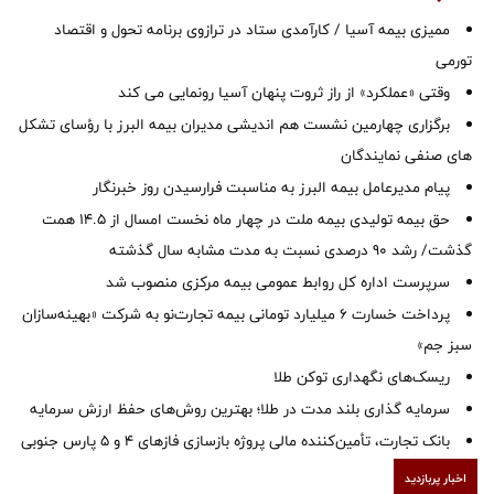
ممیزی بیمه آسیا / کارآمدی ستاد در ترازوی برنامه تحول و اقتصاد
تورمی
وقتی «عملکرد» از راز ثروت پنهان آسیا رونمایی می کند
برگزاری چهارمین نشست هم اندیشی مدیران بیمه البرز با رؤسای تشکل
های صنفی نمایندگان
پیام مدیرعامل بیمه البرز به مناسبت فرارسیدن روز خبرنگار
حق بیمه تولیدی بیمه ملت در چهار ماه نخست امسال از 14.5 همت
گذشت/ رشد 90 درصدی نسبت به مدت مشابه سال گذشته
سرپرست اداره كل روابط عمومی بیمه مركزی منصوب شد
پرداخت خسارت ۶ میلیارد تومانی بیمه تجارت‌نو به شرکت «بهینه‌سازان
سبز جم»
ریسک‌های نگهداری توکن طلا
سرمایه گذاری بلند مدت در طلا؛ بهترین روش‌های حفظ ارزش سرمایه
بانک تجارت، تأمین‌کننده مالی پروژه بازسازی فازهای ۴ و ۵ پارس جنوبی
اخبار پربازدید