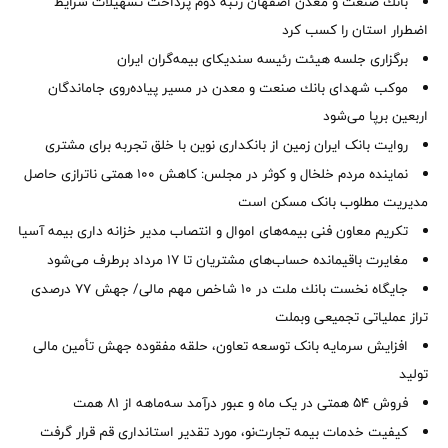
بانك صنعت و معدن اصفهان رتبه دوم پرداخت تسهیلات شرایط
اضطرار استان را كسب كرد
برگزاری جلسه هیئت رئیسه سندیکای بیمه‌گران ایران
موكب شهدای بانك صنعت و معدن در مسیر پیاده‌روی جاماندگان
اربعین برپا می‌شود
روایت بانک ایران زمین از بانکداری نوین با خلق تجربه برای مشتری
نماینده مردم خلخال و کوثر در مجلس: کاهش ۱۰۰ همتی ناترازی حاصل
مدیریت مطلوب بانک مسکن است
تکریم معاون فنی بیمه‌های اموال و انتصاب مدیر خزانه داری بیمه آسیا
مغایرت‌ باقیمانده حساب‌های مشتریان تا ۱۷ مرداد برطرف می‌شود
جایگاه نخست بانك ملت در 10 شاخص مهم مالی/ جهش 77 درصدی
تراز عملیاتی تجمیعی وبملت
افزایش سرمایه بانک توسعه تعاون، حلقه مفقوده جهش تأمین مالی
تولید
فروش 54 همتی در یک ماه و عبور درآمد سه‌ماهه از 81 همت
کیفیت خدمات بیمه تجارت‌نو، مورد تقدیر استانداری قم قرار گرفت