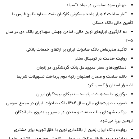
جهش سود عملیاتی در نماد «آسیا»
آغاز ساخت ۲ هزار واحد مسکونی کارکنان نفت ستاره خلیج فارس با
تأمین مالی بانک مسکن
به کارگیری ابزارهای نوین مالی، ضامن جهش سودآوری بانک دی در سال
1405
تاکید مدیرعامل بانک صادرات ایران بر ارتقای خدمات بانکی
روایت خدمت در ترمینال سلام
دستاوردهای سفر مدیرعامل بانک گردشگری در زنجان
بانك صنعت و معدن اصفهان رتبه دوم پرداخت تسهیلات شرایط
اضطرار استان را كسب كرد
برگزاری جلسه هیئت رئیسه سندیکای بیمه‌گران ایران
تصویب صورت‌های مالی سال ۱۴۰۴ بانک صادرات ایران در مجمع عمومی
موكب شهدای بانك صنعت و معدن در مسیر پیاده‌روی جاماندگان
اربعین برپا می‌شود
روایت بانک ایران زمین از بانکداری نوین با خلق تجربه برای مشتری
نماینده مردم خلخال و کوثر در مجلس: کاهش ۱۰۰ همتی ناترازی حاصل