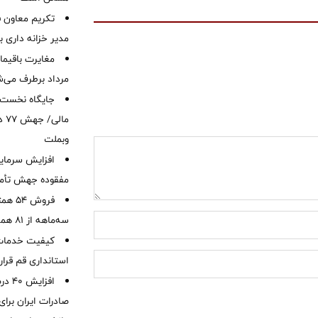
تکریم معاون ف
مدیر خزانه داری ب
مرداد برطرف می‌ش
ما
وبملت
افزایش سرمایه
مفقوده جهش تأمی
فروش 
سه‌ماهه از 81 همت
کیفیت خدمات ب
استانداری قم قرا
افزا
صادرات ایران برا