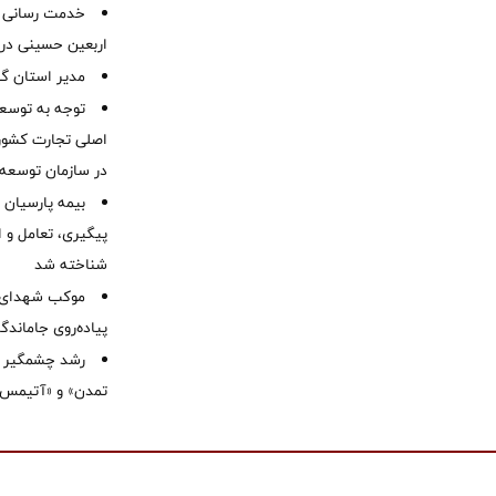
خدمت رسانی ش
اربعین حسینی در 
‌مدیر استان گ
توجه به توسع
اصلی تجارت کشور/
در سازمان توسعه
بیمه پارسیان
پیگیری، تعامل و ا
شناخته شد
موكب شهدای ب
پیاده‌روی جاماندگ
رشد چشمگیر م
تمدن» و «آتیمس»