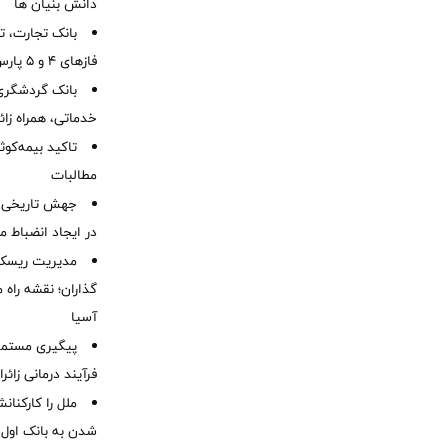
دانش بنیان ها
بانک تجارت، تأ
فازهای ۴ و ۵ پارس جنوبی
بانک گردشگری 
خدماتی، همراه زا
تاکید بیمه‌کوث
مطالبات ‌
جهش تاریخی 
در ایجاد انضباط م
مدیریت ریسک و
گذاران؛ نقشه راه 
آسیا
پیگیری مستمر 
فرآیند درمانی زائر
ملل را کارکنان
شدن به بانک او