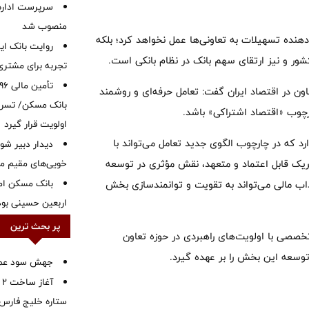
سرپرست اداره 
منصوب شد
ه‌دهنده تسهیلات به تعاونی‌ها عمل نخواهد کرد؛ بلکه
روایت بانک ایر
ور و نیز ارتقای سهم بانک در نظام بانکی است.
تجربه برای مشتری
ن در اقتصاد ایران گفت: تعامل حرفه‌ای و روشمند
بانک مسکن/ تسریع
ارچوب «اقتصاد اشتراکی» باشد.
اولویت قرار گیرد
د که در چارچوب الگوی جدید تعامل می‌تواند با
دیدار دبیر شور
خویی‌های مقیم مر
شریک قابل اعتماد و متعهد، نقش مؤثری در توسعه
بانک مسکن ام
اب مالی می‌تواند به تقویت و توانمندسازی بخش
اربعین حسینی بود
پر بحث ترین
تخصصی با اولویت‌های راهبردی در حوزه تعاون
توسعه این بخش را بر عهده گیرد.
جهش سود عملیا
آ
ستاره خلیج فارس 