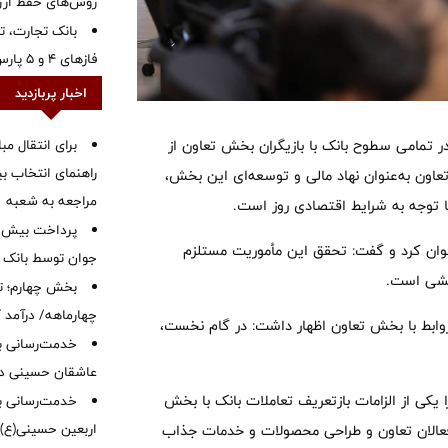
روش‌های حفظ ار
بانک تجارت، تأ
فازهای ۴ و ۵ پارس جنوبی
اخبار پربازدید
برای انتقال مب
ر تمامی سطوح بانک با بازیگران بخش تعاون از
راهنمای انتخاب بین
ت» افزود: بانک توسعه تعاون به‌عنوان نهاد مالی و توسعه‌ای این بخش،
مراجعه به شعبه
با توجه به شرایط اقتصادی روز است.
نوان کرد و گفت: تحقق این مأموریت مستلزم
جوان توسط بانک م
خشی است.
بخش چهارم؛ تح
چهارماهه/ درآمد کارمزدی
م روابط با بخش تعاون اظهار داشت: در گام نخست،
خدمت‌رسانی با
عاشقان حسینی در 
ی از الزامات بازتعریف تعاملات بانک با بخش
خدمت‌رسانی به
اربعین حسینی(ع)
ا فعالان تعاون و طراحی محصولات و خدمات جذاب