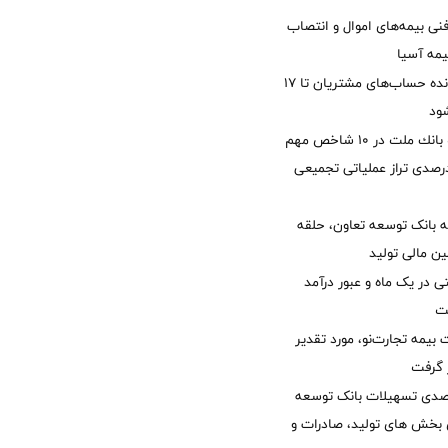
نی بیمه‌های اموال و انتصاب
یمه آسیا
مغایرت‌ باقیمانده حساب‌های مشتریان تا ۱۷
ود
جایگاه نخست بانك ملت در 10 شاخص مهم
لی/ جهش 77 درصدی تراز عملیاتی تجمیعی
 بانک توسعه تعاون، حلقه
ن مالی تولید
54 همتی در یک ماه و عبور درآمد
یمه تجارت‌نو، مورد تقدیر
ر گرفت
یش 40 درصدی تسهیلات بانک توسعه
ی بخش های تولید، صادرات و