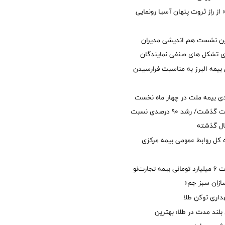
از راز ثروت پنهان آسیا رونمایی
مین نشست هم اندیشی مدیران
سای تشکل های صنفی نمایندگان
 بیمه البرز به مناسبت فرارسیدن
ی بیمه ملت در چهار ماه نخست
امسال از 14.5 همت گذشت/ رشد 90 درصدی نسبت
ال گذشته
كل روابط عمومی بیمه مركزی
پرداخت خسارت ۶ میلیارد تومانی بیمه تجارت‌نو
ازان سبز جم»
اری توکن طلا
بلند مدت در طلا؛ بهترین