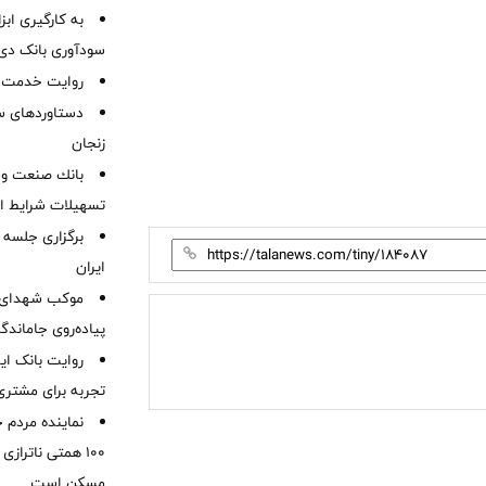
به کارگیری اب
سودآوری بانک دی در
روایت خدمت در
دستاوردهای س
زنجان
بانك صنعت و 
تسهیلات شرایط اض
برگزاری جلسه 
ایران
موكب شهدای ب
پیاده‌روی جاماندگ
روایت بانک ایر
تجربه برای مشتری
نماینده مردم 
۱۰۰ همتی ناترا
مسکن است