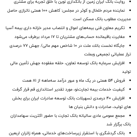
روایت بانک ایران زمین از بانکداری نوین با خلق تجربه برای مشتری
نماینده مردم خلخال و کوثر در مجلس: کاهش ۱۰۰ همتی ناترازی حاصل
مدیریت مطلوب بانک مسکن است
تکریم معاون فنی بیمه‌های اموال و انتصاب مدیر خزانه داری بیمه آسیا
مغایرت‌ باقیمانده حساب‌های مشتریان تا ۱۷ مرداد برطرف می‌شود
جایگاه نخست بانك ملت در 10 شاخص مهم مالی/ جهش 77 درصدی
تراز عملیاتی تجمیعی وبملت
افزایش سرمایه بانک توسعه تعاون، حلقه مفقوده جهش تأمین مالی
تولید
فروش 54 همتی در یک ماه و عبور درآمد سه‌ماهه از 81 همت
کیفیت خدمات بیمه تجارت‌نو، مورد تقدیر استانداری قم قرار گرفت
افزایش 40 درصدی تسهیلات بانک توسعه صادرات ایران برای بخش
های تولید، صادرات و دانش بنیان ها
مجمع عمومی عادی سالیانه بانک تجارت با حضور اکثریت سهامداران
بانک برگزار شد
بانک گردشگری با استقرار زیرساخت‌های خدماتی، همراه زائران اربعین