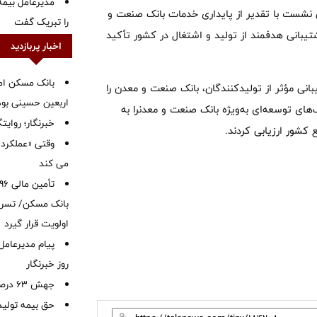
مدیرعامل بیمه
نشست با تقدیر از پایداری خدمات بانک صنعت و
را تبریک گفت
یبانی هدفمند از تولید و اشتغال در کشور تأکید
اخبار پربازدید
بانک مسکن ام
نی مؤثر از تولیدکنندگان، بانک صنعت و معدن را
اربعین حسینی بود
های توسعه‌ای به‌ویژه بانک صنعت و معدنرا به
خبرنگار؛ روایت
 کشور ارزیابی کردند.
وقتی «عملکرد» 
می کند
بانک مسکن/ تسریع
اولویت قرار گیرد
پیام مدیرعامل
روز خبرنگار
جهش ۶۳ درصدی پرتفوی بیمه آسیا
حق بیمه تولید