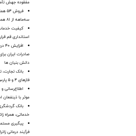
مفقوده جهش تأمی
فروش 
سه‌ماهه از 81 همت
کیفیت خدمات ب
استانداری قم قرا
افزا
صادرات ایران برا
دانش بنیان ها
بانک تجارت، تأ
فازهای ۴ و ۵ پارس جنوبی
اطلاع‌رسانی و ا
موثر با ذینفعان 
بانک گردشگری 
خدماتی، همراه زا
پیگیری مستمر 
فرآیند درمانی زائر