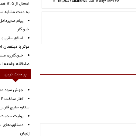
به مدت مشابه س
پیام مدیرعامل
خبرنگار
اطلاع‌رسانی و ا
موثر با ذینفعان 
خبرنگاری، مسئ
صادقانه جامعه ا
پر بحث ترین
جهش سود عملیا
آ
ستاره خلیج فارس 
روایت خدمت در
دستاوردهای س
زنجان