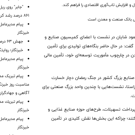
و افزایش تاب‌آوری اقتصادی را فراهم کند.
"جابر" روی ری
۸۶۱ درصد رشد کرد
پیام مدیرعامل 
خبرنگار
حمود شایان در نشست با اعضای کمیسیون صنایع و
جهش ۶۳ درصدی پرتفوی بیمه آسیا
فت: در حال حاضر بنگاه‌های تولیدی برای تأمین
خبرنگار؛ روایت
ن در چارچوب مأموریت توسعه‌ای خود، تأمین مالی
پیام مدیرعامل
خبرنگار
پیام تبریک مد
 صنایع بزرگ کشور در جنگ رمضان دچار خسارت
مناسبت روز خبرنگا
ن راستا، نشست‌هایی با چندین واحد بزرگ صنعتی برای
آگاهی و جهادگران
ت.
پیام ‌تبریك‌ م
پرداخت تسهیلات، طرح‌های حوزه صنایع غذایی و
خبرنگار
کنند؛ چراکه این بخش‌ها نقش کلیدی در تأمین
پیام مدیرعامل
خبرنگار