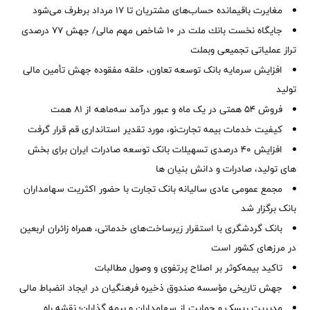
مغایرت‌ باقیمانده حساب‌های مشتریان تا ۱۷ مرداد برطرف می‌شود
جایگاه نخست بانك ملت در 10 شاخص مهم مالی/ جهش 77 درصدی
تراز عملیاتی تجمیعی وبملت
افزایش سرمایه بانک توسعه تعاون، حلقه مفقوده جهش تأمین مالی
تولید
فروش 54 همتی در یک ماه و عبور درآمد سه‌ماهه از 81 همت
کیفیت خدمات بیمه تجارت‌نو، مورد تقدیر استانداری قم قرار گرفت
افزایش 40 درصدی تسهیلات بانک توسعه صادرات ایران برای بخش
های تولید، صادرات و دانش بنیان ها
مجمع عمومی عادی سالیانه بانک تجارت با حضور اکثریت سهامداران
بانک برگزار شد
بانک گردشگری با استقرار زیرساخت‌های خدماتی، همراه زائران اربعین
در مرزهای کشور است
تاکید بیمه‌کوثر بر اصلاح پرتفوی و وصول مطالبات ‌
جهش تاریخی مؤسسه صندوق ذخیره فرهنگیان در ایجاد انضباط مالی
مدیریت ریسک و حمایت از سهامداران و بیمه گذاران؛ نقشه راه