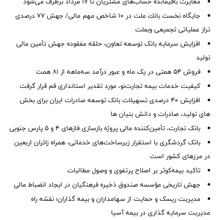
مغایرت‌ باقیمانده حساب‌های مشتریان تا ۱۷ مرداد برطرف می‌شود
جایگاه نخست بانك ملت در 10 شاخص مهم مالی/ جهش 77 درصدی
تراز عملیاتی تجمیعی وبملت
افزایش سرمایه بانک توسعه تعاون، حلقه مفقوده جهش تأمین مالی
تولید
فروش 54 همتی در یک ماه و عبور درآمد سه‌ماهه از 81 همت
کیفیت خدمات بیمه تجارت‌نو، مورد تقدیر استانداری قم قرار گرفت
افزایش 40 درصدی تسهیلات بانک توسعه صادرات ایران برای بخش
های تولید، صادرات و دانش بنیان ها
بانک تجارت، تأمین‌کننده مالی پروژه بازسازی فازهای ۴ و ۵ پارس جنوبی
بانک گردشگری با استقرار زیرساخت‌های خدماتی، همراه زائران اربعین
در مرزهای کشور است
تاکید بیمه‌کوثر بر اصلاح پرتفوی و وصول مطالبات ‌
جهش تاریخی مؤسسه صندوق ذخیره فرهنگیان در ایجاد انضباط مالی
مدیریت ریسک و حمایت از سهامداران و بیمه گذاران؛ نقشه راه
مدیریت سرمایه گذاری در بیمه آسیا