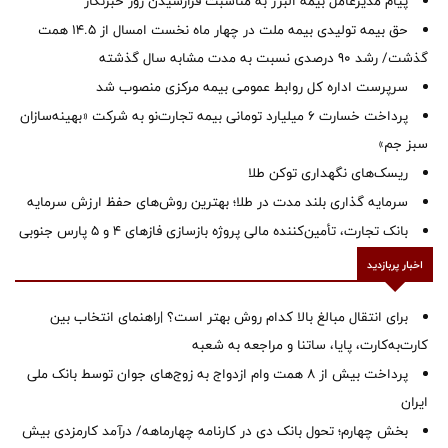
پیام مدیرعامل بیمه البرز به مناسبت فرارسیدن روز خبرنگار
حق بیمه تولیدی بیمه ملت در چهار ماه نخست امسال از 14.5 همت
گذشت/ رشد 90 درصدی نسبت به مدت مشابه سال گذشته
سرپرست اداره كل روابط عمومی بیمه مركزی منصوب شد
پرداخت خسارت ۶ میلیارد تومانی بیمه تجارت‌نو به شرکت «بهینه‌سازان
سبز جم»
ریسک‌های نگهداری توکن طلا
سرمایه گذاری بلند مدت در طلا؛ بهترین روش‌های حفظ ارزش سرمایه
بانک تجارت، تأمین‌کننده مالی پروژه بازسازی فازهای ۴ و ۵ پارس جنوبی
اخبار پربازدید
برای انتقال مبالغ بالا کدام روش بهتر است؟ |راهنمای انتخاب بین
کارت‌به‌کارت، پایا، ساتنا و مراجعه به شعبه
پرداخت بیش از ۸ همت وام ازدواج به زوج‌های جوان توسط بانک ملی
ایران
بخش چهارم؛ تحول بانک دی در کارنامه چهارماهه/ درآمد کارمزدی بیش