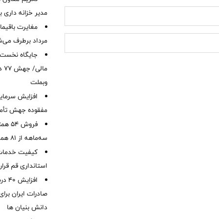
مدیر خزانه داری ب
مرداد برطرف می‌ش
ما
وبملت
افزایش سرمایه
مفقوده جهش تأمی
فروش 
سه‌ماهه از 81 همت
کیفیت خدمات ب
استانداری قم قرا
افزا
صادرات ایران برا
دانش بنیان ها