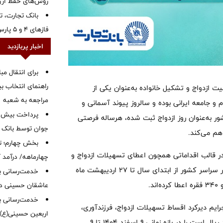
روش‌های حفظ ار
بانک تجارت، تأ
فازهای ۴ و ۵ پارس جنوبی
اخبار پربازدید
برای انتقال مب
راهنمای انتخاب بین
یت ازدواج و تشکیل خانواده به‌عنوان یکی از
مراجعه به شعبه
 و جامعه ایرانی بوده و سالروز پیوند آسمانی و
 به‌عنوان روز ازدواج ثبت شده، هرساله فرصتی
جوان توسط بانک م
هم می‌کند.
بخش چهارم؛ تح
 در قالب اقداماتی همچون اعطای تسهیلات ازدواج و
چهارماهه/ درآمد کارمزدی
فرزندآوری دنبال کرده است و بر همین اساس شعب بانک تجارت در سراسر کشور از ابتدای سال تا ۲۷ اردیبهشت ماه
خدمت‌رسانی با
عاشقان حسینی در 
خدمت‌رسانی به
ایم دیرکرد اقساط تسهیلات ازدواج، فرزندآوری،
اربعین حسینی(ع)
ودیعه مسکن و سایر تسهیلاتی که اصل مبلغ آن‌ها تا هفت میلیارد ریال است را در بازه زمانی ۹ اسفند ۱۴۰۴ تا ۹