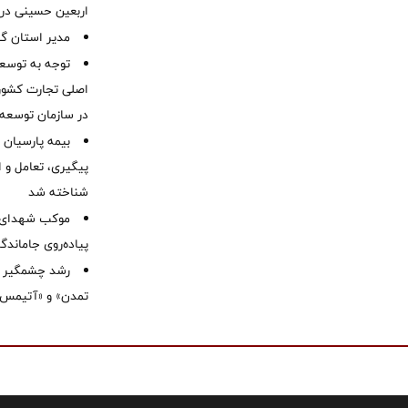
اربعین حسینی در 
‌مدیر استان گ
توجه به توسع
اصلی تجارت کشور/
در سازمان توسعه
بیمه پارسیان
پیگیری، تعامل و ا
شناخته شد
موكب شهدای ب
پیاده‌روی جاماندگ
رشد چشمگیر م
تمدن» و «آتیمس»