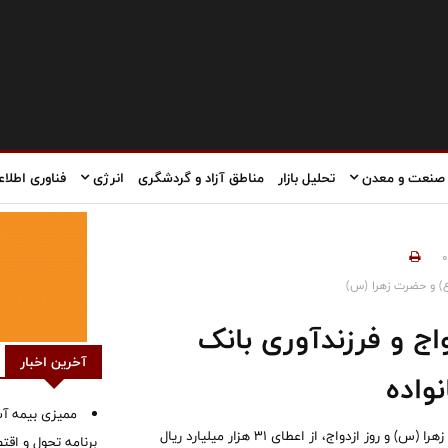
صنعت و معدن
تحلیل بازار
مناطق آزاد و گردشگری
انرژی
فناوری اطلاع
0
(ع) و حضرت زهرا (س)
دواج و فرزندآوری بانک
آخرین اخبار
واده
ممیزی بیمه آس
بانک تجارت همزمان با فرارسیدن سالروز ازدواج حضرت علی (ع) و حضرت زهرا (س) و روز ازدواج، از اعطای ۳۱ هزار میلیارد ریال
برنامه تحول و اقت