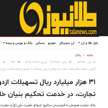
بازار طلا و ارز
ارز دیجیتال
خودرو
مسکن
بانک و بورس و بیمه
خانه
بانک
کد خبر : 184229
زمان: ۲۲:۴۹:۵۲ - تاریخ: ۱۴۰۵/۰۲/۲۸
693
گزارش حمایت‌های بانک تجارت از جوانان ایرانی همزمان با سالروز ازدواج حضرت علی
۳۱ هزار میلیارد ریال تسهیلات از
تجارت، در خدمت تحکیم بنیان خان