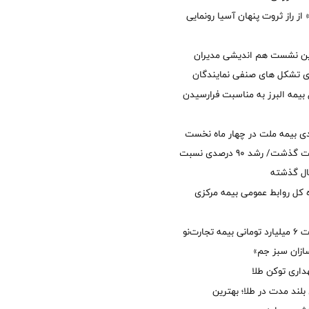
از راز ثروت پنهان آسیا رونمایی
مین نشست هم اندیشی مدیران
سای تشکل های صنفی نمایندگان
 بیمه البرز به مناسبت فرارسیدن
ی بیمه ملت در چهار ماه نخست
امسال از 14.5 همت گذشت/ رشد 90 درصدی نسبت
ال گذشته
كل روابط عمومی بیمه مركزی
پرداخت خسارت ۶ میلیارد تومانی بیمه تجارت‌نو
ازان سبز جم»
اری توکن طلا
بلند مدت در طلا؛ بهترین