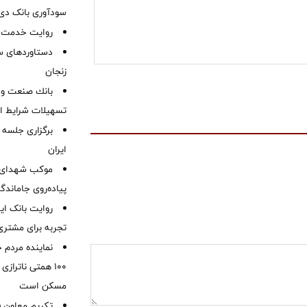
سودآوری بانک دی در
روایت خدمت در
دستاوردهای س
زنجان
بانك صنعت و 
تسهیلات شرایط اض
برگزاری جلسه 
ایران
موكب شهدای ب
پیاده‌روی جاماندگ
روایت بانک ایر
تجربه برای مشتری
نماینده مردم 
۱۰۰ همتی ناترا
مسکن است
تکریم معاون ف