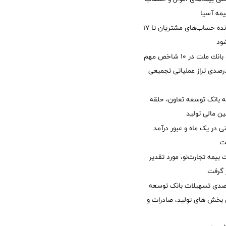
یمه آسیا
مغایرت‌ باقیمانده حساب‌های مشتریان تا ۱۷
ود
جایگاه نخست بانك ملت در 10 شاخص مهم
لی/ جهش 77 درصدی تراز عملیاتی تجمیعی
 بانک توسعه تعاون، حلقه
ن مالی تولید
54 همتی در یک ماه و عبور درآمد
یمه تجارت‌نو، مورد تقدیر
ر گرفت
یش 40 درصدی تسهیلات بانک توسعه
ی بخش های تولید، صادرات و