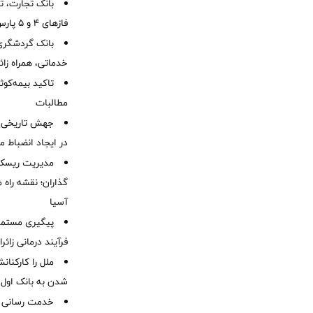
بانک تجارت، تأ
فازهای ۴ و ۵ پارس جنوبی
بانک گردشگری 
خدماتی، همراه زا
تاکید بیمه‌کوث
مطالبات ‌
جهش تاریخی 
در ایجاد انضباط م
مدیریت ریسک و
گذاران؛ نقشه راه 
آسیا
پیگیری مستمر 
فرآیند درمانی زائر
ملل را کارکنان
شدن به بانک او
خدمت رسانی ش