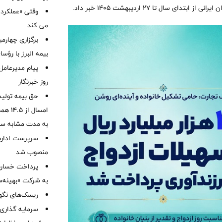
وقتی «عملکرد» 
می کند
برگزاری چهار
بیمه البرز با رؤ
پیام مدیرعامل
روز خبرنگار
حق بیمه تولید
به مدت مشابه س
سرپرست اداره 
منصوب شد
به شرکت «بهینه‌س
ریسک‌های نگهد
سرمایه گذاری 