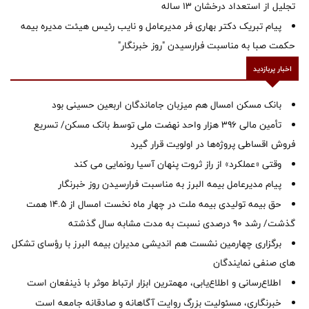
تجلیل از استعداد درخشان ۱۳ ساله
پیام تبریک دکتر بهاری فر مدیرعامل و نایب رئیس هیئت مدیره بیمه
حکمت صبا به مناسبت فرارسیدن "روز خبرنگار"
اخبار پربازدید
بانک مسکن امسال هم میزبان جاماندگان اربعین حسینی بود
تأمین مالی ۳۹۶ هزار واحد نهضت ملی توسط بانک مسکن/ تسریع
فروش اقساطی پروژه‌ها در اولویت قرار گیرد
وقتی «عملکرد» از راز ثروت پنهان آسیا رونمایی می کند
پیام مدیرعامل بیمه البرز به مناسبت فرارسیدن روز خبرنگار
حق بیمه تولیدی بیمه ملت در چهار ماه نخست امسال از 14.5 همت
گذشت/ رشد 90 درصدی نسبت به مدت مشابه سال گذشته
برگزاری چهارمین نشست هم اندیشی مدیران بیمه البرز با رؤسای تشکل
های صنفی نمایندگان
اطلاع‌رسانی و اطلاع‌یابی، مهمترین ابزار ارتباط موثر با ذینفعان است
خبرنگاری، مسئولیت بزرگ روایت آگاهانه و صادقانه جامعه است