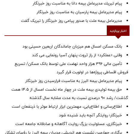
پیام ‌تبریك‌ مدیرعامل بیمه دانا به مناسبت روز خبرنگار
پیام مدیرعامل بیمه پارسیان به مناسبت روز خبرنگار
مدیرعامل بیمه ملت با صدور پیامی روز خبرنگار را تبریک گفت
اخبار پربازدید
بانک مسکن امسال هم میزبان جاماندگان اربعین حسینی بود
وقتی «عملکرد» از راز ثروت پنهان آسیا رونمایی می کند
تأمین مالی ۳۹۶ هزار واحد نهضت ملی توسط بانک مسکن/ تسریع
فروش اقساطی پروژه‌ها در اولویت قرار گیرد
پیام مدیرعامل بیمه البرز به مناسبت فرارسیدن روز خبرنگار
حق بیمه تولیدی بیمه ملت در چهار ماه نخست امسال از 14.5 همت
گذشت/ رشد 90 درصدی نسبت به مدت مشابه سال گذشته
اطلاع‌رسانی و اطلاع‌یابی، مهمترین ابزار ارتباط موثر با ذینفعان است
خبرنگار؛ روایتگر آنچه باید شنیده شود
خبرنگاری، مسئولیت بزرگ روایت آگاهانه و صادقانه جامعه است
برگزاری چهارمین نشست هم اندیشی مدیران بیمه البرز با رؤسای تشکل