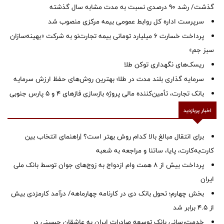
گذشت/ رشد 90 درصدی نسبت به مدت مشابه سال گذشته
سرپرست اداره كل روابط عمومی بیمه مركزی منصوب شد
پرداخت خسارت ۶ میلیارد تومانی بیمه تجارت‌نو به شرکت «بهینه‌سازان
سبز جم»
ریسک‌های نگهداری توکن طلا
سرمایه گذاری بلند مدت در طلا؛ بهترین روش‌های حفظ ارزش سرمایه
بانک تجارت، تأمین‌کننده مالی پروژه بازسازی فازهای ۴ و ۵ پارس جنوبی
اخبار پربازدید
برای انتقال مبالغ بالا کدام روش بهتر است؟ |راهنمای انتخاب بین
کارت‌به‌کارت، پایا، ساتنا و مراجعه به شعبه
پرداخت بیش از ۸ همت وام ازدواج به زوج‌های جوان توسط بانک ملی
ایران
بخش چهارم؛ تحول بانک دی در کارنامه چهارماهه/ درآمد کارمزدی بیش
از ۴.۵ برابر شد
خدمت‌رسانی بانک توسعه صادرات ایران به عاشقان حسینی در