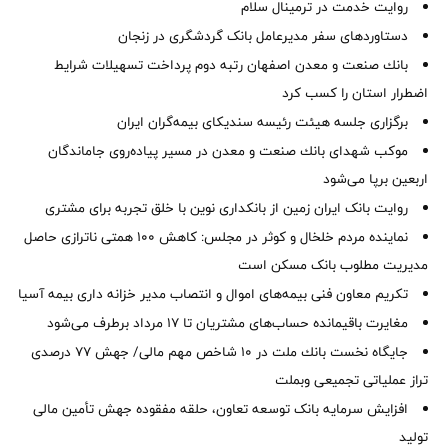
روایت خدمت در ترمینال سلام
دستاوردهای سفر مدیرعامل بانک گردشگری در زنجان
بانك صنعت و معدن اصفهان رتبه دوم پرداخت تسهیلات شرایط
اضطرار استان را كسب كرد
برگزاری جلسه هیئت رئیسه سندیکای بیمه‌گران ایران
موكب شهدای بانك صنعت و معدن در مسیر پیاده‌روی جاماندگان
اربعین برپا می‌شود
روایت بانک ایران زمین از بانکداری نوین با خلق تجربه برای مشتری
نماینده مردم خلخال و کوثر در مجلس: کاهش ۱۰۰ همتی ناترازی حاصل
مدیریت مطلوب بانک مسکن است
تکریم معاون فنی بیمه‌های اموال و انتصاب مدیر خزانه داری بیمه آسیا
مغایرت‌ باقیمانده حساب‌های مشتریان تا ۱۷ مرداد برطرف می‌شود
جایگاه نخست بانك ملت در 10 شاخص مهم مالی/ جهش 77 درصدی
تراز عملیاتی تجمیعی وبملت
افزایش سرمایه بانک توسعه تعاون، حلقه مفقوده جهش تأمین مالی
تولید