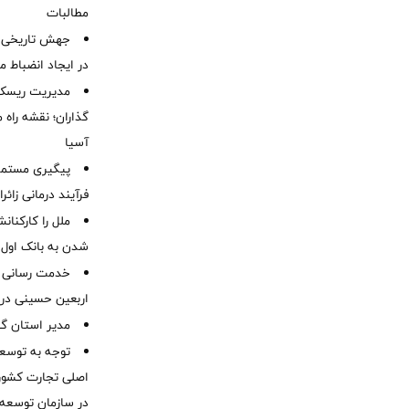
مطالبات ‌
جهش تاریخی 
در ایجاد انضباط م
مدیریت ریسک و
گذاران؛ نقشه راه 
آسیا
پیگیری مستمر 
فرآیند درمانی زائر
ملل را کارکنان
شدن به بانک او
خدمت رسانی ش
اربعین حسینی در 
‌مدیر استان گ
توجه به توسع
اصلی تجارت کشور/
در سازمان توسعه