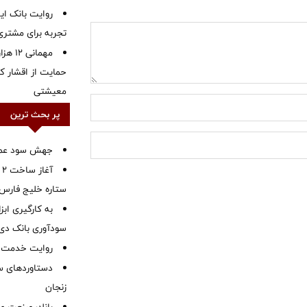
روایت بانک ایر
تجربه برای مشتری
مهمانی
حمایت از اقشار کم
معیشتی
پر بحث ترین
جهش سود عملیا
آ
ستاره خلیج فارس 
به کارگیری اب
سودآوری بانک دی در
روایت خدمت در
دستاوردهای س
زنجان