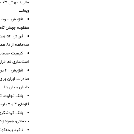
ما
وبملت
افزایش سرمایه
مفقوده جهش تأمی
فروش 
سه‌ماهه از 81 همت
کیفیت خدمات ب
استانداری قم قرا
افزا
صادرات ایران برا
دانش بنیان ها
بانک تجارت، تأ
فازهای ۴ و ۵ پارس جنوبی
بانک گردشگری 
خدماتی، همراه زا
تاکید بیمه‌کوث