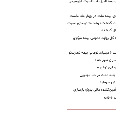
 بیمه البرز به مناسبت فرارسیدن
ی بیمه ملت در چهار ماه نخست
امسال از 14.5 همت گذشت/ رشد 90 درصدی نسبت
ال گذشته
كل روابط عمومی بیمه مركزی
پرداخت خسارت ۶ میلیارد تومانی بیمه تجارت‌نو
ازان سبز جم»
اری توکن طلا
بلند مدت در طلا؛ بهترین
زش سرمایه
مین‌کننده مالی پروژه بازسازی