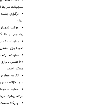
بانك صنعت و 
تسهیلات شرایط اض
برگزاری جلسه 
ایران
موكب شهدای ب
پیاده‌روی جاماندگ
روایت بانک ایر
تجربه برای مشتری
نماینده مردم 
۱۰۰ همتی ناترا
مسکن است
تکریم معاون ف
مدیر خزانه داری ب
مرداد برطرف می‌ش