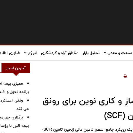
صنعت و معدن
تحلیل بازار
مناطق آزاد و گردشگری
انرژی
فناوری اطلاع
آخرین اخبار
ممیزی بیمه آس
برنامه تحول و اقت
ز و کاری نوین برای رونق
وقتی «عملکرد» 
می کند
SC)
برگزاری چهار
بیمه البرز با رؤ
بانک ملت با رونمایی از محصول جدید خود با نام «تیما» در تلاش است با یک رویکرد جامع، سطح تامین مالی زنجیره تامین (SCF)