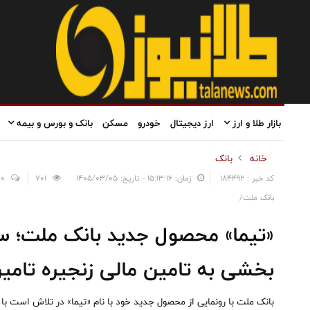
بازار طلا و ارز
ارز دیجیتال
خودرو
مسکن
بانک و بورس و بیمه
خانه
بانک
کد خبر : 184492
زمان: ۱۵:۱۳:۱۶ - تاریخ: ۱۴۰۵/۰۳/۰۵
701
0
بانک ملت/
«تیما» محصول جدید بانک ملت؛ سا
بخشی به تامین مالی زنجیره تامین (F