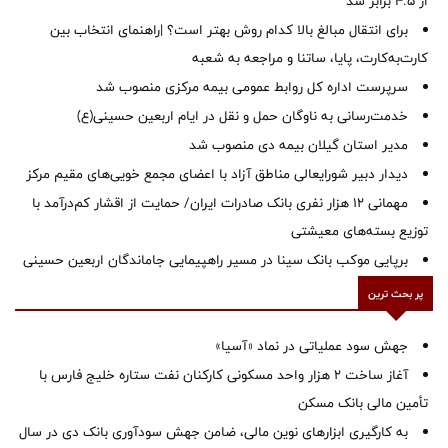
از ۴.۵ برابر شد
برای انتقال مبالغ بالا کدام روش بهتر است؟ |راهنمای انتخاب بین
کارت‌به‌کارت، پایا، ساتنا و مراجعه به شعبه
سرپرست اداره کل روابط عمومی بیمه مرکزی منصوب شد
خدمت‌رسانی به ناوگان حمل و نقل در ایام اربعین حسینی(ع)
‌مدیر استان گیلان بیمه دی منصوب شد
دیدار دبیر شورایعالی مناطق آزاد با اعضای مجمع خویی‌های مقیم مرکز
مهمانی ۱۲ هزار نفری بانک صادرات ایران/ حمایت از اقشار کم‌درآمد با
توزیع بسته‌های معیشتی
برپایی موکب بانک سینا در مسیر راهپیمایی جاماندگان اربعین حسینی
پر بحث ترین
جهش سود عملیاتی در نماد «آسیا»
آغاز ساخت ۲ هزار واحد مسکونی کارکنان نفت ستاره خلیج فارس با
تأمین مالی بانک مسکن
به کارگیری ابزارهای نوین مالی، ضامن جهش سودآوری بانک دی در سال