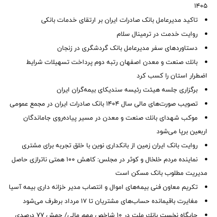
1405
تاکید مدیرعامل بانک صادرات ایران بر ارتقای خدمات بانکی
روایت خدمت در ترمینال سلام
دستاوردهای سفر مدیرعامل بانک گردشگری در زنجان
بانك صنعت و معدن اصفهان رتبه دوم پرداخت تسهیلات شرایط
اضطرار استان را كسب كرد
برگزاری جلسه هیئت رئیسه سندیکای بیمه‌گران ایران
تصویب صورت‌های مالی سال ۱۴۰۴ بانک صادرات ایران در مجمع عمومی
موكب شهدای بانك صنعت و معدن در مسیر پیاده‌روی جاماندگان
اربعین برپا می‌شود
روایت بانک ایران زمین از بانکداری نوین با خلق تجربه برای مشتری
نماینده مردم خلخال و کوثر در مجلس: کاهش ۱۰۰ همتی ناترازی حاصل
مدیریت مطلوب بانک مسکن است
تکریم معاون فنی بیمه‌های اموال و انتصاب مدیر خزانه داری بیمه آسیا
مغایرت‌ باقیمانده حساب‌های مشتریان تا ۱۷ مرداد برطرف می‌شود
جایگاه نخست بانك ملت در 10 شاخص مهم مالی/ جهش 77 درصدی