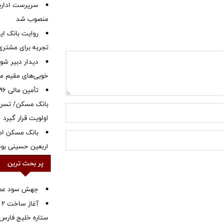
سرپرست اداره 
منصوب شد
روایت بانک ایر
تجربه برای مشتری
دیدار دبیر شور
خویی‌های مقیم مر
بانک مسکن/ تسریع
اولویت قرار گیرد
بانک مسکن ام
اربعین حسینی بود
پر بحث ترین
جهش سود عملیا
آ
ستاره خلیج فارس 