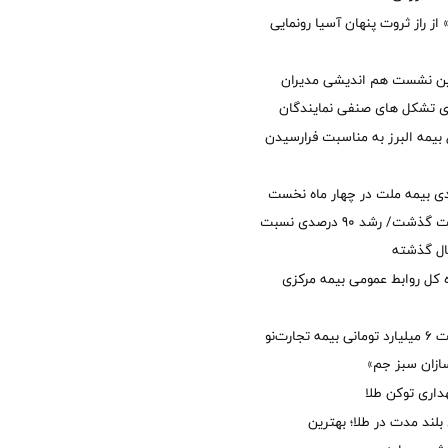
از راز ثروت پنهان آسیا رونمایی
مین نشست هم اندیشی مدیران
سای تشکل های صنفی نمایندگان
 بیمه البرز به مناسبت فرارسیدن
ی بیمه ملت در چهار ماه نخست
امسال از 14.5 همت گذشت/ رشد 90 درصدی نسبت
ال گذشته
كل روابط عمومی بیمه مركزی
پرداخت خسارت ۶ میلیارد تومانی بیمه تجارت‌نو
ازان سبز جم»
اری توکن طلا
بلند مدت در طلا؛ بهترین