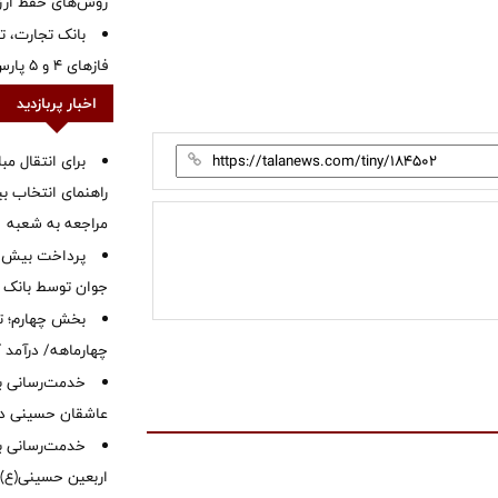
روش‌های حفظ ار
بانک تجارت، تأ
فازهای ۴ و ۵ پارس جنوبی
اخبار پربازدید
برای انتقال مب
راهنمای انتخاب بین
مراجعه به شعبه
جوان توسط بانک م
بخش چهارم؛ تح
چهارماهه/ درآمد کارمزدی
خدمت‌رسانی با
عاشقان حسینی در 
خدمت‌رسانی به
اربعین حسینی(ع)