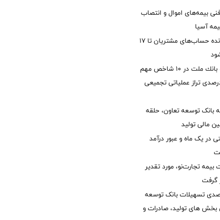
نی بیمه‌های اموال و انتصاب
یمه آسیا
مغایرت‌ باقیمانده حساب‌های مشتریان تا ۱۷
ود
جایگاه نخست بانك ملت در 10 شاخص مهم
لی/ جهش 77 درصدی تراز عملیاتی تجمیعی
 بانک توسعه تعاون، حلقه
ن مالی تولید
54 همتی در یک ماه و عبور درآمد
یمه تجارت‌نو، مورد تقدیر
ر گرفت
یش 40 درصدی تسهیلات بانک توسعه
ی بخش های تولید، صادرات و