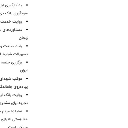
به کارگیری اب
سودآوری بانک دی در
روایت خدمت در
دستاوردهای س
زنجان
بانك صنعت و 
تسهیلات شرایط اض
برگزاری جلسه 
ایران
موكب شهدای ب
پیاده‌روی جاماندگ
روایت بانک ایر
تجربه برای مشتری
نماینده مردم 
۱۰۰ همتی ناترا
مسکن است