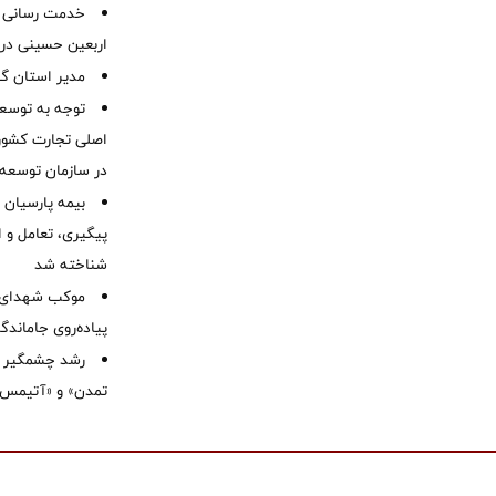
خدمت رسانی ش
اربعین حسینی در 
‌مدیر استان گ
توجه به توسع
اصلی تجارت کشور/
در سازمان توسعه
بیمه پارسیان
پیگیری، تعامل و ا
شناخته شد
موكب شهدای ب
پیاده‌روی جاماندگ
رشد چشمگیر م
تمدن» و «آتیمس»