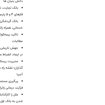
دانش بنیان ها
بانک تجارت، تأ
فازهای ۴ و ۵ پارس جنوبی
بانک گردشگری 
خدماتی، همراه زا
تاکید بیمه‌کوث
مطالبات ‌
جهش تاریخی 
در ایجاد انضباط م
مدیریت ریسک و
گذاران؛ نقشه راه 
آسیا
پیگیری مستمر 
فرآیند درمانی زائر
ملل را کارکنان
شدن به بانک او