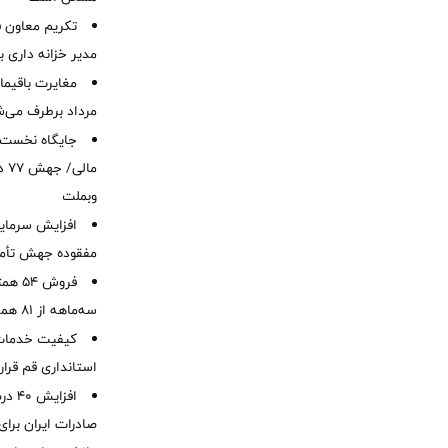
تکریم معاون ف
مدیر خزانه داری ب
مرداد برطرف می‌ش
ما
وبملت
افزایش سرمایه
مفقوده جهش تأمی
فروش 
سه‌ماهه از 81 همت
کیفیت خدمات ب
استانداری قم قرا
افزا
صادرات ایران برا