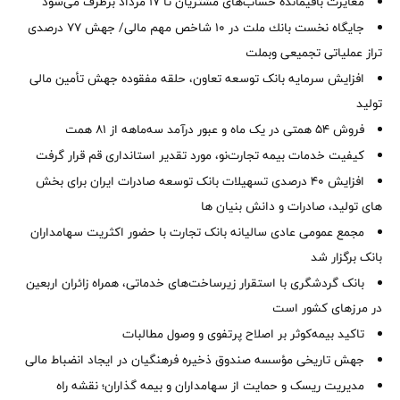
مغایرت‌ باقیمانده حساب‌های مشتریان تا ۱۷ مرداد برطرف می‌شود
جایگاه نخست بانك ملت در 10 شاخص مهم مالی/ جهش 77 درصدی
تراز عملیاتی تجمیعی وبملت
افزایش سرمایه بانک توسعه تعاون، حلقه مفقوده جهش تأمین مالی
تولید
فروش 54 همتی در یک ماه و عبور درآمد سه‌ماهه از 81 همت
کیفیت خدمات بیمه تجارت‌نو، مورد تقدیر استانداری قم قرار گرفت
افزایش 40 درصدی تسهیلات بانک توسعه صادرات ایران برای بخش
های تولید، صادرات و دانش بنیان ها
مجمع عمومی عادی سالیانه بانک تجارت با حضور اکثریت سهامداران
بانک برگزار شد
بانک گردشگری با استقرار زیرساخت‌های خدماتی، همراه زائران اربعین
در مرزهای کشور است
تاکید بیمه‌کوثر بر اصلاح پرتفوی و وصول مطالبات ‌
جهش تاریخی مؤسسه صندوق ذخیره فرهنگیان در ایجاد انضباط مالی
مدیریت ریسک و حمایت از سهامداران و بیمه گذاران؛ نقشه راه