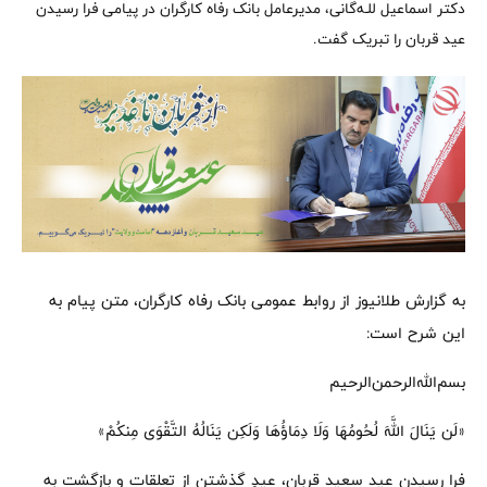
دکتر اسماعیل للـه‌گانی، مدیرعامل بانک رفاه کارگران در پیامی فرا رسیدن
عید قربان را تبریک گفت.
به گزارش طلانیوز از روابط عمومی بانک رفاه کارگران، متن پیام به
این شرح است:
بسم‌الله‌الرحمن‌الرحیم
«لَن یَنَالَ اللَّهَ لُحُومُهَا وَلَا دِمَاؤُهَا وَلَکِن یَنَالُهُ التَّقْوَى مِنکُمْ»
فرا رسیدن عید سعید قربان، عیدِ گذشتن از تعلقات و بازگشت به