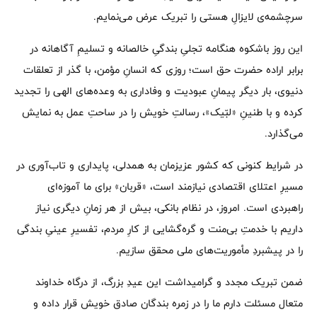
سرچشمه‌ی لایزالِ هستی را تبریک عرض می‌نمایم.
این روز باشکوه هنگامه‌ تجلیِ بندگیِ خالصانه و تسلیمِ آگاهانه در
برابر اراده‌ حضرت حق است؛ روزی که انسانِ مؤمن، با گذر از تعلقات
دنیوی، بار دیگر پیمانِ عبودیت و وفاداری به وعده‌های الهی را تجدید
کرده و با طنینِ «لبّیک»، رسالتِ خویش را در ساحتِ عمل به نمایش
می‌گذارد.
در شرایط کنونی که کشور عزیزمان به همدلی، پایداری و تاب‌آوری در
مسیرِ اعتلای اقتصادی نیازمند است، «قربان» برای ما آموزه‌ای
راهبردی است. امروز، در نظام بانکی، بیش از هر زمانِ دیگری نیاز
داریم با خدمتِ بی‌منت و گره‌گشایی از کارِ مردم، تفسیرِ عینیِ بندگی
را در پیشبردِ مأموریت‌های ملی‌ محقق سازیم.
ضمن تبریک مجدد و گرامیداشت این عیدِ بزرگ، از درگاه خداوند
متعال مسئلت دارم ما را در زمره‌ بندگان صادق خویش قرار داده و