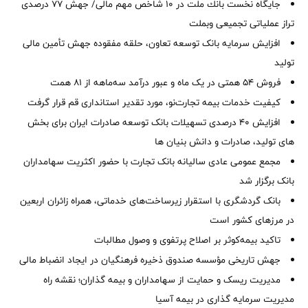
جایگاه نخست بانك ملت در 10 شاخص مهم مالی/ جهش 77 درصدی
تراز عملیاتی تجمیعی وبملت
افزایش سرمایه بانک توسعه تعاون، حلقه مفقوده جهش تأمین مالی
تولید
فروش 54 همتی در یک ماه و عبور درآمد سه‌ماهه از 81 همت
کیفیت خدمات بیمه تجارت‌نو، مورد تقدیر استانداری قم قرار گرفت
افزایش 40 درصدی تسهیلات بانک توسعه صادرات ایران برای بخش
های تولید، صادرات و دانش بنیان ها
مجمع عمومی عادی سالیانه بانک تجارت با حضور اکثریت سهامداران
بانک برگزار شد
بانک گردشگری با استقرار زیرساخت‌های خدماتی، همراه زائران اربعین
در مرزهای کشور است
تاکید بیمه‌کوثر بر اصلاح پرتفوی و وصول مطالبات ‌
جهش تاریخی مؤسسه صندوق ذخیره فرهنگیان در ایجاد انضباط مالی
مدیریت ریسک و حمایت از سهامداران و بیمه گذاران؛ نقشه راه
مدیریت سرمایه گذاری در بیمه آسیا