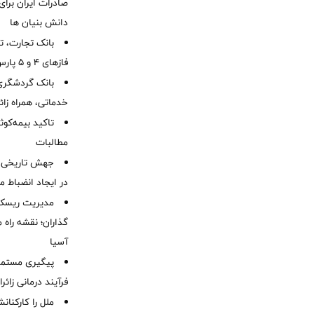
صادرات ایران برا
دانش بنیان ها
بانک تجارت، تأ
فازهای ۴ و ۵ پارس جنوبی
بانک گردشگری 
خدماتی، همراه زا
تاکید بیمه‌کوث
مطالبات ‌
جهش تاریخی 
در ایجاد انضباط م
مدیریت ریسک و
گذاران؛ نقشه راه 
آسیا
پیگیری مستمر 
فرآیند درمانی زائر
ملل را کارکنان