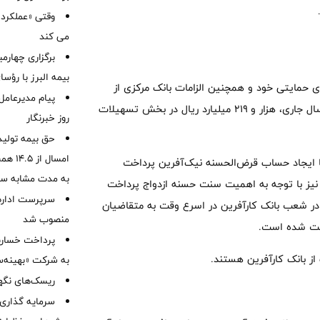
وقتی «عملکرد» 
می کند
برگزاری چهار
بیمه البرز با رؤ
ژی حمایتی خود و همچنین الزامات بانک مرکزی از
پیام مدیرعامل
محل اندوخته حساب قرض الحسنه (نیک‌آفرین) در دو ماه نخست سال جاری، هزار و ۲۱۹ میلیارد ریال در بخش تسهیلات
روز خبرنگار
حق بیمه تولید
بانک مرکزی با ایجاد حساب قرض‌الحسنه نیک‌آفرین پرداخت
به مدت مشابه س
ا نیز با توجه به اهمیت سنت حسنه ازدواج پرداخت
سرپرست اداره 
ن در شعب بانک کارآفرین در اسرع وقت به متقاضیان
منصوب شد
اخت شده است.
به شرکت «بهینه‌س
ریسک‌های نگهد
سرمایه گذاری 