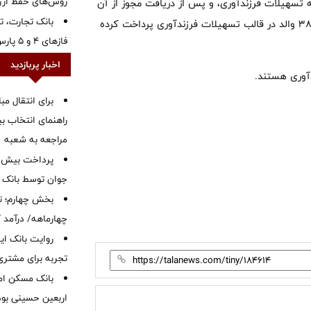
روش‌های حفظ ار
ه تسهیلات فرزندآوری، و پس از دریافت مجوز از آن
بانک تجارت، تأ
بانک از سال ۱۴۰۱، در دو ماه نخست سال جاری ۳۳۱ میلیارد ریال به۳۸۱ والد در قالب تسهیلات فرزندآوری پرداخت کرده
فازهای ۴ و ۵ پارس جنوبی
اخبار پربازدید
برای انتقال مب
راهنمای انتخاب بین
مراجعه به شعبه
جوان توسط بانک م
بخش چهارم؛ تح
چهارماهه/ درآمد کارمزدی
روایت بانک ایر
تجربه برای مشتری
بانک مسکن ام
اربعین حسینی بود