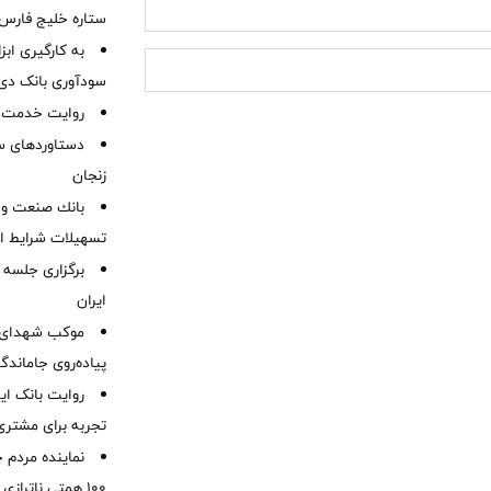
ستاره خلیج فارس 
به کارگیری اب
سودآوری بانک دی در
روایت خدمت در
دستاوردهای س
زنجان
بانك صنعت و 
تسهیلات شرایط اض
برگزاری جلسه 
ایران
موكب شهدای ب
پیاده‌روی جاماندگ
روایت بانک ایر
تجربه برای مشتری
نماینده مردم 
۱۰۰ همتی ناترا