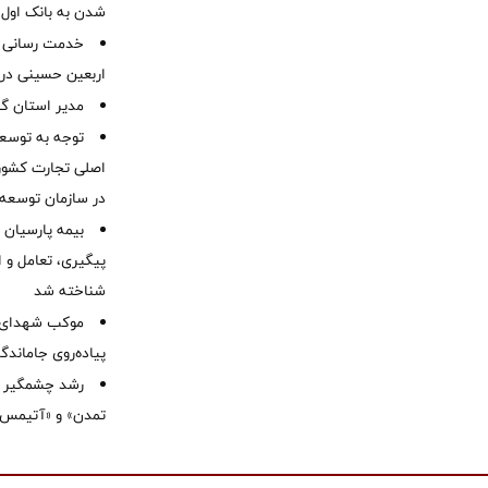
شدن به بانک او
خدمت رسانی ش
اربعین حسینی در 
‌مدیر استان گ
توجه به توسع
اصلی تجارت کشور/
در سازمان توسعه
بیمه پارسیان
پیگیری، تعامل و ا
شناخته شد
موكب شهدای ب
پیاده‌روی جاماندگ
رشد چشمگیر م
تمدن» و «آتیمس»