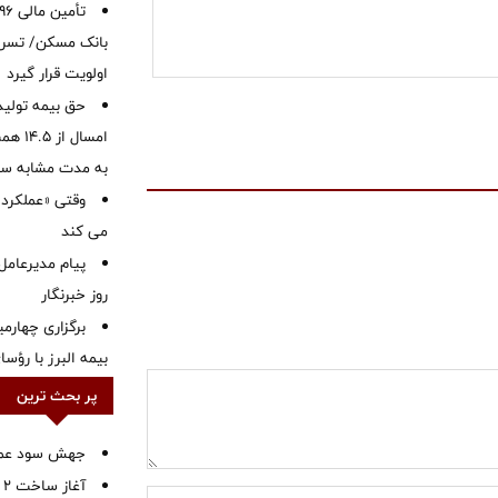
بانک مسکن/ تسریع
اولویت قرار گیرد
حق بیمه تولید
به مدت مشابه س
وقتی «عملکرد» 
می کند
پیام مدیرعامل
روز خبرنگار
برگزاری چهار
بیمه البرز با رؤ
پر بحث ترین
جهش سود عملیا
آ