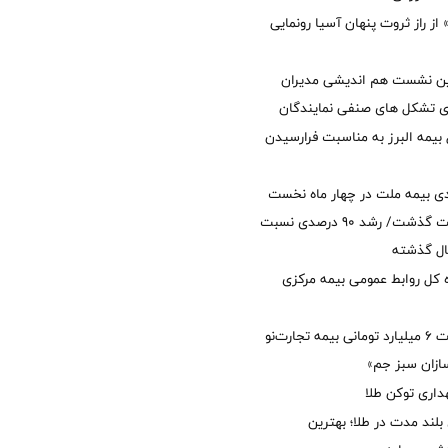
از راز ثروت پنهان آسیا رونمایی
مین نشست هم اندیشی مدیران
سای تشکل های صنفی نمایندگان
 بیمه البرز به مناسبت فرارسیدن
ی بیمه ملت در چهار ماه نخست
امسال از 14.5 همت گذشت/ رشد 90 درصدی نسبت
ال گذشته
كل روابط عمومی بیمه مركزی
پرداخت خسارت ۶ میلیارد تومانی بیمه تجارت‌نو
ازان سبز جم»
اری توکن طلا
بلند مدت در طلا؛ بهترین