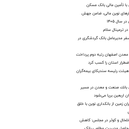
با تأمین مالی بانک مسکن
زارهای نوین مالی، ضامن جهش
 سال 1405
 ترمینال سلام
فر مدیرعامل بانک گردشگری در
معدن اصفهان رتبه دوم پرداخت
طرار استان را كسب كرد
هیئت رئیسه سندیکای بیمه‌گران
انك صنعت و معدن در مسیر
ان اربعین برپا می‌شود
ان زمین از بانکداری نوین با خلق
خلخال و کوثر در مجلس: کاهش
زی حاصل مدیریت مطلوب بانک