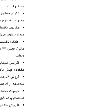
مسکن است
تکریم معاون ف
مدیر خزانه داری ب
مرداد برطرف می‌ش
ما
وبملت
افزایش سرمایه
مفقوده جهش تأمی
فروش 
سه‌ماهه از 81 همت
کیفیت خدمات ب
استانداری قم قرا
افزا