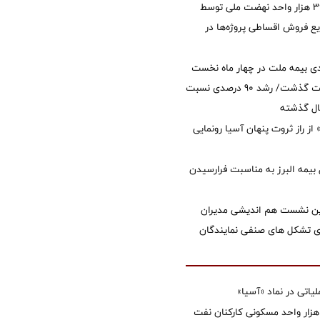
تأمین مالی ۳۹۶ هزار واحد نهضت ملی توسط
 فروش اقساطی پروژه‌ها در
ی بیمه ملت در چهار ماه نخست
امسال از 14.5 همت گذشت/ رشد 90 درصدی نسبت
ال گذشته
از راز ثروت پنهان آسیا رونمایی
 بیمه البرز به مناسبت فرارسیدن
مین نشست هم اندیشی مدیران
سای تشکل های صنفی نمایندگان
تی در نماد «آسیا»
غاز ساخت ۲ هزار واحد مسکونی کارکنان نفت