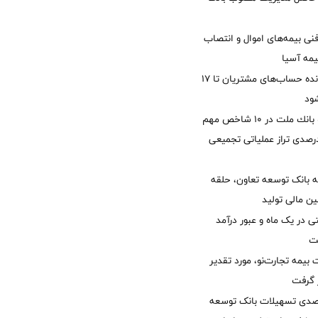
نی بیمه‌های اموال و انتصاب
یمه آسیا
مغایرت‌ باقیمانده حساب‌های مشتریان تا ۱۷
ود
جایگاه نخست بانك ملت در 10 شاخص مهم
لی/ جهش 77 درصدی تراز عملیاتی تجمیعی
 بانک توسعه تعاون، حلقه
ن مالی تولید
54 همتی در یک ماه و عبور درآمد
یمه تجارت‌نو، مورد تقدیر
ر گرفت
یش 40 درصدی تسهیلات بانک توسعه