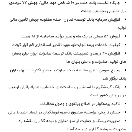
جایگاه نخست بانك ملت در 10 شاخص مهم مالی/ جهش 77 درصدی
تراز عملیاتی تجمیعی وبملت
افزایش سرمایه بانک توسعه تعاون، حلقه مفقوده جهش تأمین مالی
تولید
فروش 54 همتی در یک ماه و عبور درآمد سه‌ماهه از 81 همت
کیفیت خدمات بیمه تجارت‌نو، مورد تقدیر استانداری قم قرار گرفت
افزایش 40 درصدی تسهیلات بانک توسعه صادرات ایران برای بخش
های تولید، صادرات و دانش بنیان ها
مجمع عمومی عادی سالیانه بانک تجارت با حضور اکثریت سهامداران
بانک برگزار شد
بانک گردشگری با استقرار زیرساخت‌های خدماتی، همراه زائران اربعین
در مرزهای کشور است
تاکید بیمه‌کوثر بر اصلاح پرتفوی و وصول مطالبات ‌
جهش تاریخی مؤسسه صندوق ذخیره فرهنگیان در ایجاد انضباط مالی
مدیریت ریسک و حمایت از سهامداران و بیمه گذاران؛ نقشه راه
مدیریت سرمایه گذاری در بیمه آسیا