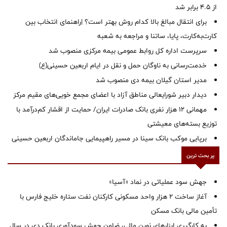
از ۴.۵ برابر شد
برای انتقال مبالغ بالا کدام روش بهتر است؟ |راهنمای انتخاب بین
کارت‌به‌کارت، پایا، ساتنا و مراجعه به شعبه
سرپرست اداره کل روابط عمومی بیمه مرکزی منصوب شد
خدمت‌رسانی به ناوگان حمل و نقل در ایام اربعین حسینی(ع)
‌مدیر استان گیلان بیمه دی منصوب شد
دیدار دبیر شورایعالی مناطق آزاد با اعضای مجمع خویی‌های مقیم مرکز
مهمانی ۱۲ هزار نفری بانک صادرات ایران/ حمایت از اقشار کم‌درآمد با
توزیع بسته‌های معیشتی
برپایی موکب بانک سینا در مسیر راهپیمایی جاماندگان اربعین حسینی
پر بحث ترین
جهش سود عملیاتی در نماد «آسیا»
آغاز ساخت ۲ هزار واحد مسکونی کارکنان نفت ستاره خلیج فارس با
تأمین مالی بانک مسکن
به کارگیری ابزارهای نوین مالی، ضامن جهش سودآوری بانک دی در سال