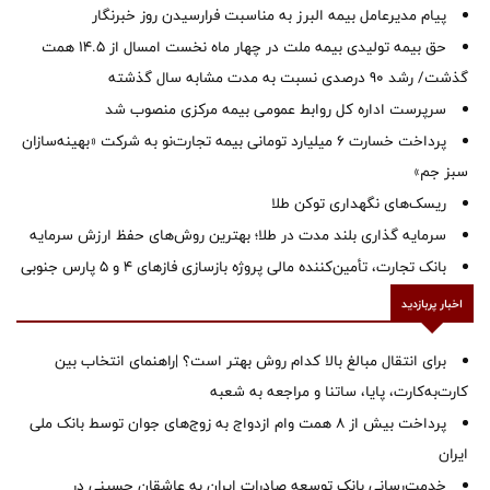
پیام مدیرعامل بیمه البرز به مناسبت فرارسیدن روز خبرنگار
حق بیمه تولیدی بیمه ملت در چهار ماه نخست امسال از 14.5 همت
گذشت/ رشد 90 درصدی نسبت به مدت مشابه سال گذشته
سرپرست اداره كل روابط عمومی بیمه مركزی منصوب شد
پرداخت خسارت ۶ میلیارد تومانی بیمه تجارت‌نو به شرکت «بهینه‌سازان
سبز جم»
ریسک‌های نگهداری توکن طلا
سرمایه گذاری بلند مدت در طلا؛ بهترین روش‌های حفظ ارزش سرمایه
بانک تجارت، تأمین‌کننده مالی پروژه بازسازی فازهای ۴ و ۵ پارس جنوبی
اخبار پربازدید
برای انتقال مبالغ بالا کدام روش بهتر است؟ |راهنمای انتخاب بین
کارت‌به‌کارت، پایا، ساتنا و مراجعه به شعبه
پرداخت بیش از ۸ همت وام ازدواج به زوج‌های جوان توسط بانک ملی
ایران
خدمت‌رسانی بانک توسعه صادرات ایران به عاشقان حسینی در