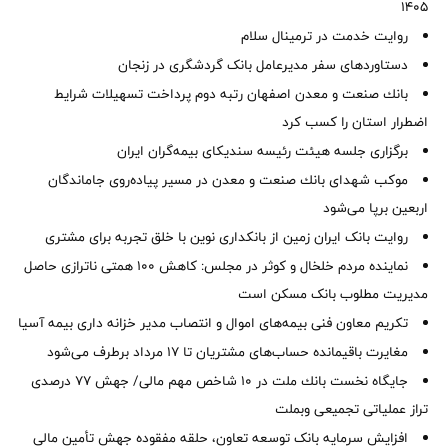
1405
روایت خدمت در ترمینال سلام
دستاوردهای سفر مدیرعامل بانک گردشگری در زنجان
بانك صنعت و معدن اصفهان رتبه دوم پرداخت تسهیلات شرایط
اضطرار استان را كسب كرد
برگزاری جلسه هیئت رئیسه سندیکای بیمه‌گران ایران
موكب شهدای بانك صنعت و معدن در مسیر پیاده‌روی جاماندگان
اربعین برپا می‌شود
روایت بانک ایران زمین از بانکداری نوین با خلق تجربه برای مشتری
نماینده مردم خلخال و کوثر در مجلس: کاهش ۱۰۰ همتی ناترازی حاصل
مدیریت مطلوب بانک مسکن است
تکریم معاون فنی بیمه‌های اموال و انتصاب مدیر خزانه داری بیمه آسیا
مغایرت‌ باقیمانده حساب‌های مشتریان تا ۱۷ مرداد برطرف می‌شود
جایگاه نخست بانك ملت در 10 شاخص مهم مالی/ جهش 77 درصدی
تراز عملیاتی تجمیعی وبملت
افزایش سرمایه بانک توسعه تعاون، حلقه مفقوده جهش تأمین مالی