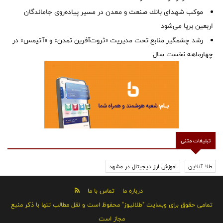
موكب شهدای بانك صنعت و معدن در مسیر پیاده‌روی جاماندگان
اربعین برپا می‌شود
رشد چشمگیر منابع تحت مدیریت «ثروت‌آفرین تمدن» و «آتیمس» در
چهارماهه نخست سال
تبلیغات متنی
طلا آنلاین
اموزش ارز دیجیتال در مشهد
درباره ما
تماس با ما
تمامی حقوق برای وبسایت "طلانیوز" محفوظ است و نقل مطالب تنها با ذکر منبع
مجاز است