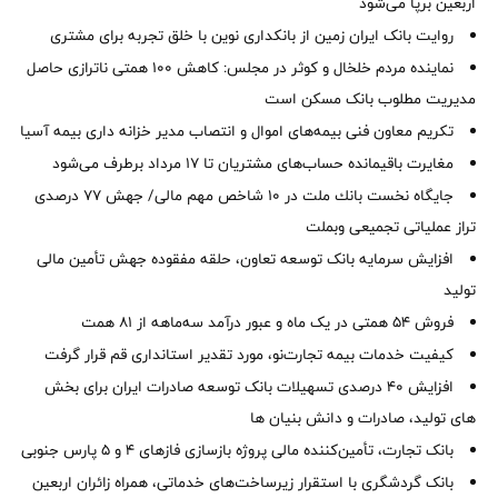
اربعین برپا می‌شود
روایت بانک ایران زمین از بانکداری نوین با خلق تجربه برای مشتری
نماینده مردم خلخال و کوثر در مجلس: کاهش ۱۰۰ همتی ناترازی حاصل
مدیریت مطلوب بانک مسکن است
تکریم معاون فنی بیمه‌های اموال و انتصاب مدیر خزانه داری بیمه آسیا
مغایرت‌ باقیمانده حساب‌های مشتریان تا ۱۷ مرداد برطرف می‌شود
جایگاه نخست بانك ملت در 10 شاخص مهم مالی/ جهش 77 درصدی
تراز عملیاتی تجمیعی وبملت
افزایش سرمایه بانک توسعه تعاون، حلقه مفقوده جهش تأمین مالی
تولید
فروش 54 همتی در یک ماه و عبور درآمد سه‌ماهه از 81 همت
کیفیت خدمات بیمه تجارت‌نو، مورد تقدیر استانداری قم قرار گرفت
افزایش 40 درصدی تسهیلات بانک توسعه صادرات ایران برای بخش
های تولید، صادرات و دانش بنیان ها
بانک تجارت، تأمین‌کننده مالی پروژه بازسازی فازهای ۴ و ۵ پارس جنوبی
بانک گردشگری با استقرار زیرساخت‌های خدماتی، همراه زائران اربعین