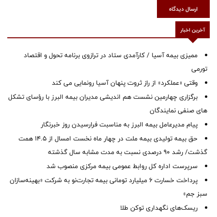
ارسال دیدگاه
آخرین اخبار
ممیزی بیمه آسیا / کارآمدی ستاد در ترازوی برنامه تحول و اقتصاد
تورمی
وقتی «عملکرد» از راز ثروت پنهان آسیا رونمایی می کند
برگزاری چهارمین نشست هم اندیشی مدیران بیمه البرز با رؤسای تشکل
های صنفی نمایندگان
پیام مدیرعامل بیمه البرز به مناسبت فرارسیدن روز خبرنگار
حق بیمه تولیدی بیمه ملت در چهار ماه نخست امسال از 14.5 همت
گذشت/ رشد 90 درصدی نسبت به مدت مشابه سال گذشته
سرپرست اداره كل روابط عمومی بیمه مركزی منصوب شد
پرداخت خسارت ۶ میلیارد تومانی بیمه تجارت‌نو به شرکت «بهینه‌سازان
سبز جم»
ریسک‌های نگهداری توکن طلا