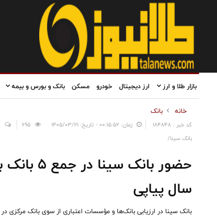
بازار طلا و ارز
ارز دیجیتال
خودرو
مسکن
بانک و بورس و بیمه
خانه
بانک
کد خبر : 184848
زمان: ۰۰:۱۵:۵۲ - تاریخ: ۱۴۰۵/۰۳/۲۱
695
0
بانک سینا/
حضور بانک سی
سال پیاپی