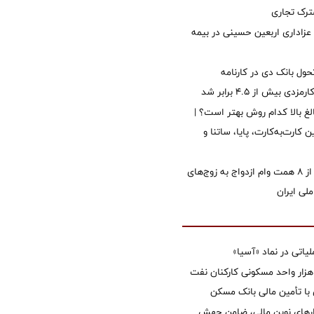
رک تجاری
 عزاداری اربعین حسینی در بیمه
ول بانک دی در کارنامه
 بیش از ۴.۵ برابر شد
الغ بالا کدام روش بهتر است؟ |
 کارت‌به‌کارت، پایا، ساتنا و
پرداخت بیش از ۸ همت وام ازدواج به زوج‌های
لی ایران
تی در نماد «آسیا»
غاز ساخت ۲ هزار واحد مسکونی کارکنان نفت
با تأمین مالی بانک مسکن
زارهای نوین مالی، ضامن جهش