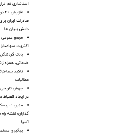
استانداری قم قرا
افزا
صادرات ایران برا
دانش بنیان ها
مجمع عمومی عا
اکثریت سهامداران
بانک گردشگری 
خدماتی، همراه زا
تاکید بیمه‌کوث
مطالبات ‌
جهش تاریخی 
در ایجاد انضباط م
مدیریت ریسک و
گذاران؛ نقشه راه 
آسیا
پیگیری مستمر 