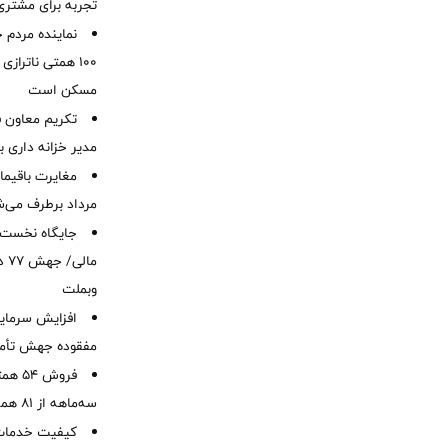
تجربه برای مشتری
نماینده مردم 
۱۰۰ همتی ناترا
مسکن است
تکریم معاون ف
مدیر خزانه داری ب
مرداد برطرف می‌ش
ما
وبملت
افزایش سرمایه
مفقوده جهش تأمی
فروش 
سه‌ماهه از 81 همت
کیفیت خدمات ب