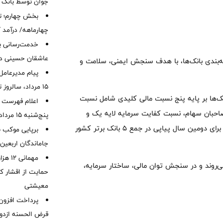
جوان توسط بانک م
بخش چهارم؛ تح
چهارماهه/ درآمد کارمزدی
خدمت‌رسانی با
عاشقان حسینی در 
تبه‌بندی بانک‌ها، با هدف سنجش ایمنی، سلامت و
پیام مدیرعامل
15 مرداد، سالروز تأسیس بانک
برای شش‌ماهه نخست سال ۱۴۰۴، وضعیت بانک‌ها بر پایه پنج نسبت مالی کلیدی شامل نسبت
اعلام فهرست ش
احبان سهام، نسبت کفایت سرمایه لایه یک و
پنج‌شنبه 15 مرداد ماه 1405
نسبت مالکانه مورد بررسی قرار گرفته که بانک سینا در این ارزیابی، برای دومین سال پیاپی در جمع ۵ بانک برتر کشور
برپایی موکب ب
جاماندگان اربعین
مهمانی
ی‌روند و در سنجش توان مالی، ساختار سرمایه،
حمایت از اقشار کم
معیشتی
قرض الحسنه ازدوا