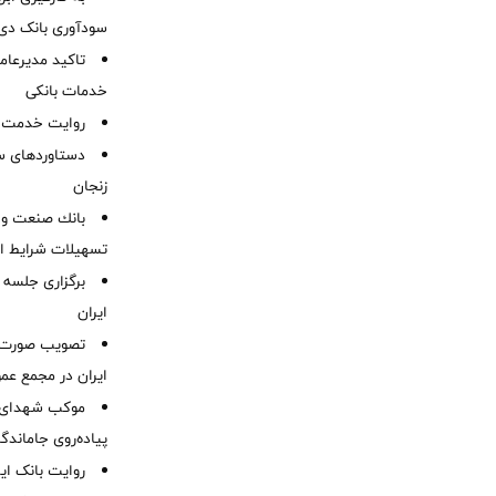
سودآوری بانک دی در
تاکید مدیرعامل
خدمات بانکی
روایت خدمت در
دستاوردهای س
زنجان
بانك صنعت و 
تسهیلات شرایط اض
برگزاری جلسه 
ایران
ایران در مجمع عم
موكب شهدای ب
پیاده‌روی جاماندگ
روایت بانک ایر