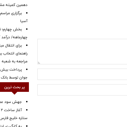
دهمین کمیته مشت
برگزاری مراسم
آسیا
بخش چهارم؛ تح
چهارماهه/ درآمد کارمزدی
برای انتقال مب
راهنمای انتخاب بین
مراجعه به شعبه
جوان توسط بانک م
پر بحث ترین
جهش سود عملیا
آ
ستاره خلیج فارس 
به کارگیری اب