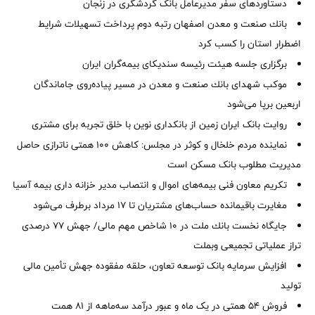
دستاوردهای سفر مدیرعامل بانک گردشگری در زنجان
بانك صنعت و معدن اصفهان رتبه دوم پرداخت تسهیلات شرایط
اضطرار استان را كسب كرد
برگزاری جلسه هیئت رئیسه سندیکای بیمه‌گران ایران
موكب شهدای بانك صنعت و معدن در مسیر پیاده‌روی جاماندگان
اربعین برپا می‌شود
روایت بانک ایران زمین از بانکداری نوین با خلق تجربه برای مشتری
نماینده مردم خلخال و کوثر در مجلس: کاهش ۱۰۰ همتی ناترازی حاصل
مدیریت مطلوب بانک مسکن است
تکریم معاون فنی بیمه‌های اموال و انتصاب مدیر خزانه داری بیمه آسیا
مغایرت‌ باقیمانده حساب‌های مشتریان تا ۱۷ مرداد برطرف می‌شود
جایگاه نخست بانك ملت در 10 شاخص مهم مالی/ جهش 77 درصدی
تراز عملیاتی تجمیعی وبملت
افزایش سرمایه بانک توسعه تعاون، حلقه مفقوده جهش تأمین مالی
تولید
فروش 54 همتی در یک ماه و عبور درآمد سه‌ماهه از 81 همت